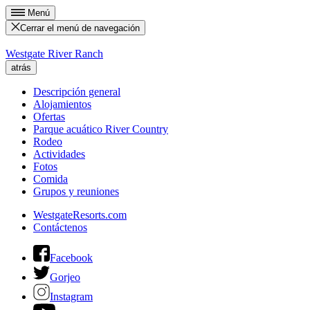
Menú
Cerrar el menú de navegación
Westgate River Ranch
atrás
Descripción general
Alojamientos
Ofertas
Parque acuático River Country
Rodeo
Actividades
Fotos
Comida
Grupos y reuniones
WestgateResorts.com
Contáctenos
Facebook
Gorjeo
Instagram