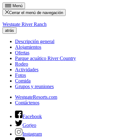
Menú
Cerrar el menú de navegación
Westgate River Ranch
atrás
Descripción general
Alojamientos
Ofertas
Parque acuático River Country
Rodeo
Actividades
Fotos
Comida
Grupos y reuniones
WestgateResorts.com
Contáctenos
Facebook
Gorjeo
Instagram