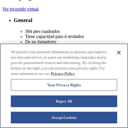
Ver recorrido virtual
General
384 pies cuadrados
Tiene capacidad para 4 invitados
De no fumadores
Unidad portátil de aire acondicionado y calefacción
2 sillas mecedoras
We process your personal information to measure and improve
Baño cerrado con ducha
our sites and service, to assist our marketing campaigns and to
Parrilla de gas propano privada
provide personalised content and advertising. By clicking the
Mesa de pícnic privada
button on the right, you can exercise your privacy rights. For
Varios juegos de mesa
more information see our
Privacy Policy
Enchufes electricos
Ventilador de techo
Your Privacy Rights
Lecho
Reject All
1 Cama King
2 Cama dobles
Accept Cookies
Cocina pequeña