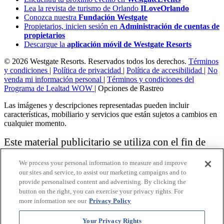
Lea la revista de turismo de Orlando
ILoveOrlando
Conozca nuestra
Fundación Westgate
Propietarios, inicien sesión en
Administración de cuentas de
propietarios
Descargue la
aplicación móvil de Westgate Resorts
© 2026 Westgate Resorts. Reservados todos los derechos.
Términos
y condiciones
|
Política de privacidad
|
Política de accesibilidad
|
No
venda mi información personal
|
Términos y condiciones del
Programa de Lealtad WOW
|
Opciones de Rastreo
Las imágenes y descripciones representadas pueden incluir
características, mobiliario y servicios que están sujetos a cambios en
cualquier momento.
Este material publicitario se utiliza con el fin de
solicitar la venta de un plan de propiedad
We process your personal information to measure and improve
vacacional.
our sites and service, to assist our marketing campaigns and to
provide personalised content and advertising. By clicking the
Aviso: las funciones de accesibilidad enumeradas aquí no pretenden
button on the right, you can exercise your privacy rights. For
ser una lista exhaustiva o completa de todas las funciones accesibles
more information see our
Privacy Policy
de la instalación,
habitaciones y / o comodidades para este Resort específico. Para
obtener información sobre nuestra política de accesibilidad, revise
Your Privacy Rights