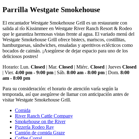
Parrilla Westgate Smokehouse
El encantador Westgate Smokehouse Grill es un restaurante con
salida al río Kissimmee en Westgate River Ranch Resort & Rodeo
que le garantiza hermosas vistas frente al agua. El variado menú del
Westgate Smokehouse Grill ofrece bistecs, mariscos, costillitas,
hamburguesas, sándwiches, ensaladas y aperitivos eclécticos como
bocados de caimán. ¡Asegúrese de dejar espacio para uno de los
deliciosos postres!
Horario: Lun.
Closed
| Mar.
Closed
| Miérc.
Closed
| Jueves
Closed
| Vier.
4:00 pm - 9:00 pm
| Sáb.
8:00 am - 8:00 pm
| Dom.
8:00
am - 8:00 pm
Para su consideración: el horario de atención varía según la
temporada, así que asegúrese de llamar con anticipación antes de
visitar Westgate Smokehouse Grill.
Comida
River Ranch Cattle Company
Smokehouse on the River
Pizzería Rodeo Ray
Camión de comida Graze
Coffee Corral