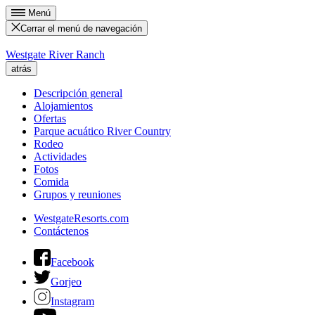
Menú
Cerrar el menú de navegación
Westgate River Ranch
atrás
Descripción general
Alojamientos
Ofertas
Parque acuático River Country
Rodeo
Actividades
Fotos
Comida
Grupos y reuniones
WestgateResorts.com
Contáctenos
Facebook
Gorjeo
Instagram