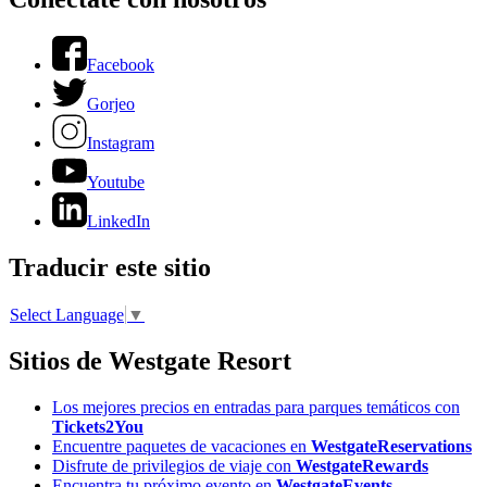
Facebook
Gorjeo
Instagram
Youtube
LinkedIn
Traducir este sitio
Select Language
▼
Sitios de Westgate Resort
Los mejores precios en entradas para parques temáticos con
Tickets2You
Encuentre paquetes de vacaciones en
WestgateReservations
Disfrute de privilegios de viaje con
WestgateRewards
Encuentra tu próximo evento en
WestgateEvents