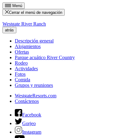
Menú
Cerrar el menú de navegación
Westgate River Ranch
atrás
Descripción general
Alojamientos
Ofertas
Parque acuático River Country
Rodeo
Actividades
Fotos
Comida
Grupos y reuniones
WestgateResorts.com
Contáctenos
Facebook
Gorjeo
Instagram