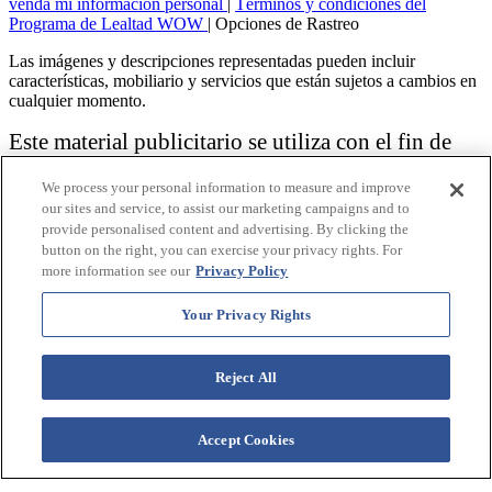
venda mi información personal
|
Términos y condiciones del
Programa de Lealtad WOW
|
Opciones de Rastreo
Las imágenes y descripciones representadas pueden incluir
características, mobiliario y servicios que están sujetos a cambios en
cualquier momento.
Este material publicitario se utiliza con el fin de
solicitar la venta de un plan de propiedad
We process your personal information to measure and improve
vacacional.
our sites and service, to assist our marketing campaigns and to
provide personalised content and advertising. By clicking the
Aviso: las funciones de accesibilidad enumeradas aquí no pretenden
button on the right, you can exercise your privacy rights. For
ser una lista exhaustiva o completa de todas las funciones accesibles
more information see our
Privacy Policy
de la instalación,
habitaciones y / o comodidades para este Resort específico. Para
obtener información sobre nuestra política de accesibilidad, revise
Your Privacy Rights
nuestra
Política de accesibilidad
.
Reject All
Accept Cookies