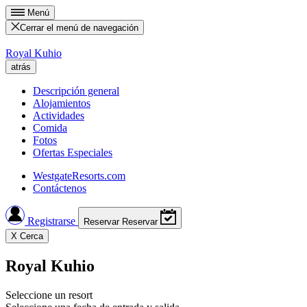
Menú
Cerrar el menú de navegación
Royal Kuhio
atrás
Descripción general
Alojamientos
Actividades
Comida
Fotos
Ofertas Especiales
WestgateResorts.com
Contáctenos
Registrarse
Reservar
Reservar
X
Cerca
Royal Kuhio
Seleccione un resort