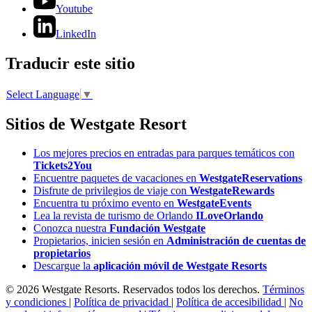
Youtube
LinkedIn
Traducir este sitio
Select Language
▼
Sitios de Westgate Resort
Los mejores precios en entradas para parques temáticos con
Tickets2You
Encuentre paquetes de vacaciones en
WestgateReservations
Disfrute de privilegios de viaje con
WestgateRewards
Encuentra tu próximo evento en
WestgateEvents
Lea la revista de turismo de Orlando
ILoveOrlando
Conozca nuestra
Fundación Westgate
Propietarios, inicien sesión en
Administración de cuentas de
propietarios
Descargue la
aplicación móvil de Westgate Resorts
© 2026 Westgate Resorts. Reservados todos los derechos.
Términos
y condiciones
|
Política de privacidad
|
Política de accesibilidad
|
No