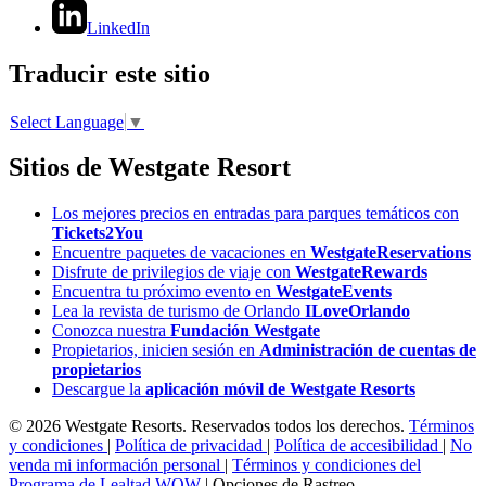
LinkedIn
Traducir este sitio
Select Language
▼
Sitios de Westgate Resort
Los mejores precios en entradas para parques temáticos con
Tickets2You
Encuentre paquetes de vacaciones en
WestgateReservations
Disfrute de privilegios de viaje con
WestgateRewards
Encuentra tu próximo evento en
WestgateEvents
Lea la revista de turismo de Orlando
ILoveOrlando
Conozca nuestra
Fundación Westgate
Propietarios, inicien sesión en
Administración de cuentas de
propietarios
Descargue la
aplicación móvil de Westgate Resorts
© 2026 Westgate Resorts. Reservados todos los derechos.
Términos
y condiciones
|
Política de privacidad
|
Política de accesibilidad
|
No
venda mi información personal
|
Términos y condiciones del
Programa de Lealtad WOW
|
Opciones de Rastreo