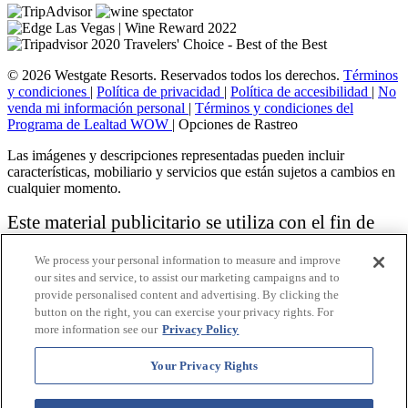
© 2026 Westgate Resorts. Reservados todos los derechos.
Términos
y condiciones
|
Política de privacidad
|
Política de accesibilidad
|
No
venda mi información personal
|
Términos y condiciones del
Programa de Lealtad WOW
|
Opciones de Rastreo
Las imágenes y descripciones representadas pueden incluir
características, mobiliario y servicios que están sujetos a cambios en
cualquier momento.
Este material publicitario se utiliza con el fin de
solicitar la venta de un plan de propiedad
We process your personal information to measure and improve
vacacional.
our sites and service, to assist our marketing campaigns and to
provide personalised content and advertising. By clicking the
Aviso: las funciones de accesibilidad enumeradas aquí no pretenden
button on the right, you can exercise your privacy rights. For
ser una lista exhaustiva o completa de todas las funciones accesibles
more information see our
Privacy Policy
de la instalación,
habitaciones y / o comodidades para este Resort específico. Para
obtener información sobre nuestra política de accesibilidad, revise
Your Privacy Rights
nuestra
Política de accesibilidad
.