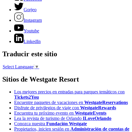
Gorjeo
Instagram
Youtube
LinkedIn
Traducir este sitio
Select Language
▼
Sitios de Westgate Resort
Los mejores precios en entradas para parques temáticos con
Tickets2You
Encuentre paquetes de vacaciones en
WestgateReservations
Disfrute de privilegios de viaje con
WestgateRewards
Encuentra tu próximo evento en
WestgateEvents
Lea la revista de turismo de Orlando
ILoveOrlando
Conozca nuestra
Fundación Westgate
Propietarios, inicien sesión en
Administración de cuentas de