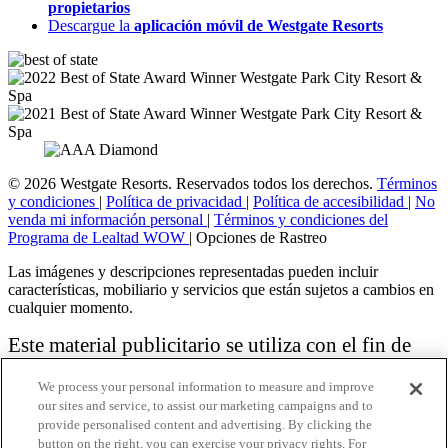
propietarios
Descargue la
aplicación móvil de Westgate Resorts
© 2026 Westgate Resorts. Reservados todos los derechos.
Términos
y condiciones
|
Política de privacidad
|
Política de accesibilidad
|
No
venda mi información personal
|
Términos y condiciones del
Programa de Lealtad WOW
|
Opciones de Rastreo
Las imágenes y descripciones representadas pueden incluir
características, mobiliario y servicios que están sujetos a cambios en
cualquier momento.
Este material publicitario se utiliza con el fin de
solicitar la venta de un plan de propiedad
We process your personal information to measure and improve
vacacional.
our sites and service, to assist our marketing campaigns and to
provide personalised content and advertising. By clicking the
Aviso: las funciones de accesibilidad enumeradas aquí no pretenden
button on the right, you can exercise your privacy rights. For
ser una lista exhaustiva o completa de todas las funciones accesibles