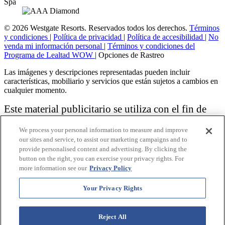
© 2026 Westgate Resorts. Reservados todos los derechos.
Términos
y condiciones
|
Política de privacidad
|
Política de accesibilidad
|
No
venda mi información personal
|
Términos y condiciones del
Programa de Lealtad WOW
|
Opciones de Rastreo
Las imágenes y descripciones representadas pueden incluir
características, mobiliario y servicios que están sujetos a cambios en
cualquier momento.
Este material publicitario se utiliza con el fin de
solicitar la venta de un plan de propiedad
We process your personal information to measure and improve
vacacional.
our sites and service, to assist our marketing campaigns and to
provide personalised content and advertising. By clicking the
Aviso: las funciones de accesibilidad enumeradas aquí no pretenden
button on the right, you can exercise your privacy rights. For
ser una lista exhaustiva o completa de todas las funciones accesibles
more information see our
Privacy Policy
de la instalación,
habitaciones y / o comodidades para este Resort específico. Para
obtener información sobre nuestra política de accesibilidad, revise
Your Privacy Rights
nuestra
Política de accesibilidad
.
Reject All