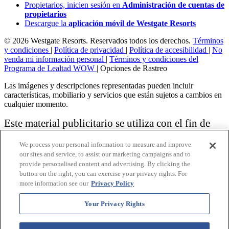
Propietarios, inicien sesión en
Administración de cuentas de
propietarios
Descargue la
aplicación móvil de Westgate Resorts
© 2026 Westgate Resorts. Reservados todos los derechos.
Términos
y condiciones
|
Política de privacidad
|
Política de accesibilidad
|
No
venda mi información personal
|
Términos y condiciones del
Programa de Lealtad WOW
|
Opciones de Rastreo
Las imágenes y descripciones representadas pueden incluir
características, mobiliario y servicios que están sujetos a cambios en
cualquier momento.
Este material publicitario se utiliza con el fin de
solicitar la venta de un plan de propiedad
We process your personal information to measure and improve
vacacional.
our sites and service, to assist our marketing campaigns and to
provide personalised content and advertising. By clicking the
Aviso: las funciones de accesibilidad enumeradas aquí no pretenden
button on the right, you can exercise your privacy rights. For
ser una lista exhaustiva o completa de todas las funciones accesibles
more information see our
Privacy Policy
de la instalación,
habitaciones y / o comodidades para este Resort específico. Para
obtener información sobre nuestra política de accesibilidad, revise
Your Privacy Rights
nuestra
Política de accesibilidad
.