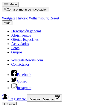
Menú
Cerrar el menú de navegación
Westgate Historic Williamsburg Resort
atrás
Descripción general
Alojamientos
Ofertas Especiales
Actividades
Fotos
Grupos
WestgateResorts.com
Contáctenos
Facebook
Gorjeo
Instagram
Registrarse
Reservar
Reservar
X
Cerca