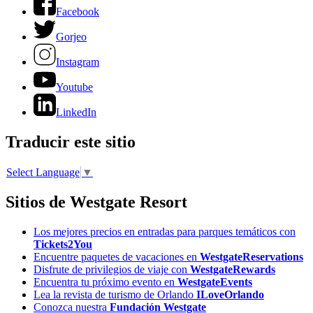
Facebook
Gorjeo
Instagram
Youtube
LinkedIn
Traducir este sitio
Select Language
▼
Sitios de Westgate Resort
Los mejores precios en entradas para parques temáticos con
Tickets2You
Encuentre paquetes de vacaciones en
WestgateReservations
Disfrute de privilegios de viaje con
WestgateRewards
Encuentra tu próximo evento en
WestgateEvents
Lea la revista de turismo de Orlando
ILoveOrlando
Conozca nuestra
Fundación Westgate