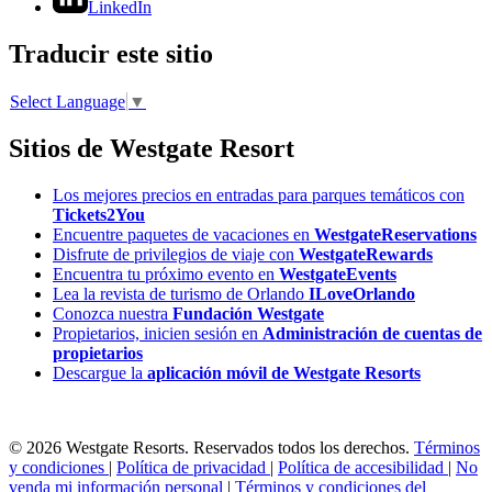
LinkedIn
Traducir este sitio
Select Language
▼
Sitios de Westgate Resort
Los mejores precios en entradas para parques temáticos con
Tickets2You
Encuentre paquetes de vacaciones en
WestgateReservations
Disfrute de privilegios de viaje con
WestgateRewards
Encuentra tu próximo evento en
WestgateEvents
Lea la revista de turismo de Orlando
ILoveOrlando
Conozca nuestra
Fundación Westgate
Propietarios, inicien sesión en
Administración de cuentas de
propietarios
Descargue la
aplicación móvil de Westgate Resorts
© 2026 Westgate Resorts. Reservados todos los derechos.
Términos
y condiciones
|
Política de privacidad
|
Política de accesibilidad
|
No
venda mi información personal
|
Términos y condiciones del