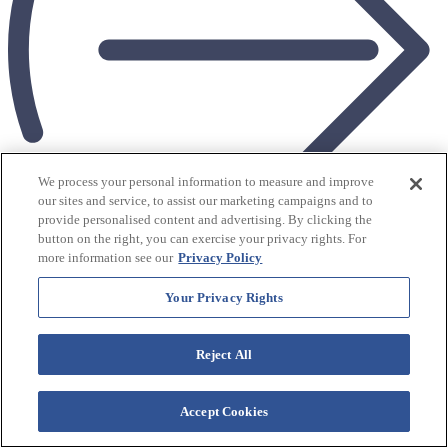
We process your personal information to measure and improve
our sites and service, to assist our marketing campaigns and to
provide personalised content and advertising. By clicking the
button on the right, you can exercise your privacy rights. For
more information see our
Privacy Policy
Your Privacy Rights
Más comodidades
$
tarifas de esta noche desde
119
USD / Noche
Reject All
Ver tarifas
Westgate Blue Tree Resort
Accept Cookies
Recurso