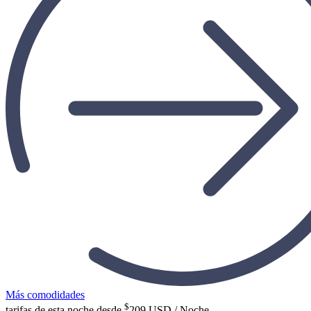
Más comodidades
$
tarifas de esta noche desde
209
USD / Noche