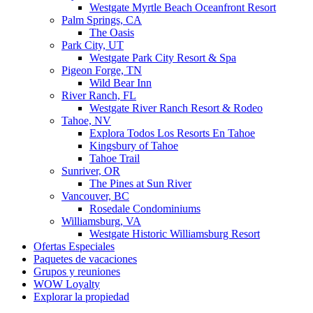
Westgate Myrtle Beach Oceanfront Resort
Palm Springs, CA
The Oasis
Park City, UT
Westgate Park City Resort & Spa
Pigeon Forge, TN
Wild Bear Inn
River Ranch, FL
Westgate River Ranch Resort & Rodeo
Tahoe, NV
Explora Todos Los Resorts En Tahoe
Kingsbury of Tahoe
Tahoe Trail
Sunriver, OR
The Pines at Sun River
Vancouver, BC
Rosedale Condominiums
Williamsburg, VA
Westgate Historic Williamsburg Resort
Ofertas Especiales
Paquetes de vacaciones
Grupos y reuniones
WOW Loyalty
Explorar la propiedad