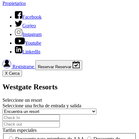
Propietarios
Facebook
Gorjeo
Instagram
Youtube
LinkedIn
Registrarse
Reservar
Reservar
X
Cerca
Westgate Resorts
Seleccione un resort
Seleccione una fecha de entrada y salida
Tarifas especiales
Descuento para miembros de AAA
Descuento de