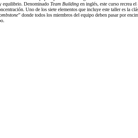
a y equilibrio. Denominado
Team Building
en inglés, este curso recrea e
concentración. Uno de los siete elementos que incluye este taller es la c
ombstone
” donde todos los miembros del equipo deben pasar por encima
po.