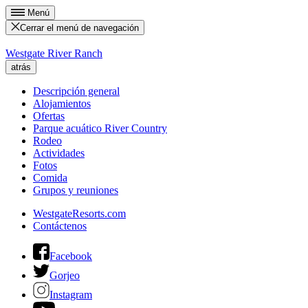
Menú
Cerrar el menú de navegación
Westgate River Ranch
atrás
Descripción general
Alojamientos
Ofertas
Parque acuático River Country
Rodeo
Actividades
Fotos
Comida
Grupos y reuniones
WestgateResorts.com
Contáctenos
Facebook
Gorjeo
Instagram