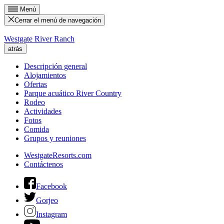
Menú
Cerrar el menú de navegación
Westgate River Ranch
atrás
Descripción general
Alojamientos
Ofertas
Parque acuático River Country
Rodeo
Actividades
Fotos
Comida
Grupos y reuniones
WestgateResorts.com
Contáctenos
Facebook
Gorjeo
Instagram