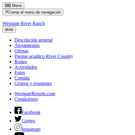
Menú
Cerrar el menú de navegación
Westgate River Ranch
atrás
Descripción general
Alojamientos
Ofertas
Parque acuático River Country
Rodeo
Actividades
Fotos
Comida
Grupos y reuniones
WestgateResorts.com
Contáctenos
Facebook
Gorjeo
Instagram