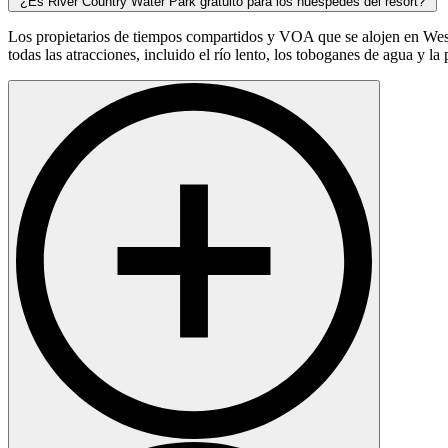
¿Es River Country Water Park gratuito para los huéspedes del resort?
Los propietarios de tiempos compartidos y VOA que se alojen en West
todas las atracciones, incluido el río lento, los toboganes de agua y la 