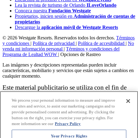
Lea la revista de turismo de Orlando
ILoveOrlando
Conozca nuestra
Fundación Westgate
Propietarios, inicien sesión en
Administración de cuentas de
propietarios
Descargue la
aplicación móvil de Westgate Resorts
© 2026 Westgate Resorts. Reservados todos los derechos.
Términos
y condiciones
|
Política de privacidad
|
Política de accesibilidad
|
No
venda mi información personal
|
Términos y condiciones del
Programa de Lealtad WOW
|
Opciones de Rastreo
Las imágenes y descripciones representadas pueden incluir
características, mobiliario y servicios que están sujetos a cambios en
cualquier momento.
Este material publicitario se utiliza con el fin de
solicitar la venta de un plan de propiedad
We process your personal information to measure and improve
vacacional.
our sites and service, to assist our marketing campaigns and to
provide personalised content and advertising. By clicking the
Aviso: las funciones de accesibilidad enumeradas aquí no pretenden
button on the right, you can exercise your privacy rights. For
ser una lista exhaustiva o completa de todas las funciones accesibles
more information see our
Privacy Policy
de la instalación,
habitaciones y / o comodidades para este Resort específico. Para
obtener información sobre nuestra política de accesibilidad, revise
Your Privacy Rights