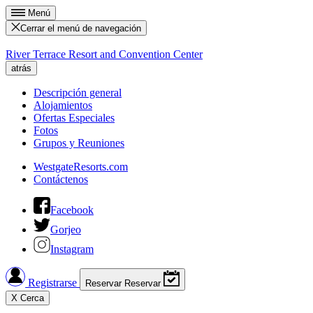
Menú
Cerrar el menú de navegación
River Terrace Resort and Convention Center
atrás
Descripción general
Alojamientos
Ofertas Especiales
Fotos
Grupos y Reuniones
WestgateResorts.com
Contáctenos
Facebook
Gorjeo
Instagram
Registrarse
Reservar
Reservar
X
Cerca