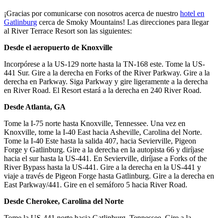
¡Gracias por comunicarse con nosotros acerca de nuestro
hotel en
Gatlinburg
cerca de Smoky Mountains! Las direcciones para llegar
al River Terrace Resort son las siguientes:
Desde el aeropuerto de Knoxville
Incorpórese a la US-129 norte hasta la TN-168 este. Tome la US-
441 Sur. Gire a la derecha en Forks of the River Parkway. Gire a la
derecha en Parkway. Siga Parkway y gire ligeramente a la derecha
en River Road. El Resort estará a la derecha en 240 River Road.
Desde Atlanta, GA
Tome la I-75 norte hasta Knoxville, Tennessee. Una vez en
Knoxville, tome la I-40 East hacia Asheville, Carolina del Norte.
Tome la I-40 Este hasta la salida 407, hacia Sevierville, Pigeon
Forge y Gatlinburg. Gire a la derecha en la autopista 66 y diríjase
hacia el sur hasta la US-441. En Sevierville, diríjase a Forks of the
River Bypass hasta la US-441. Gire a la derecha en la US-441 y
viaje a través de Pigeon Forge hasta Gatlinburg. Gire a la derecha en
East Parkway/441. Gire en el semáforo 5 hacia River Road.
Desde Cherokee, Carolina del Norte
Tome la US-441 norte hacia Gatlinburg, Tennessee. Gire a la