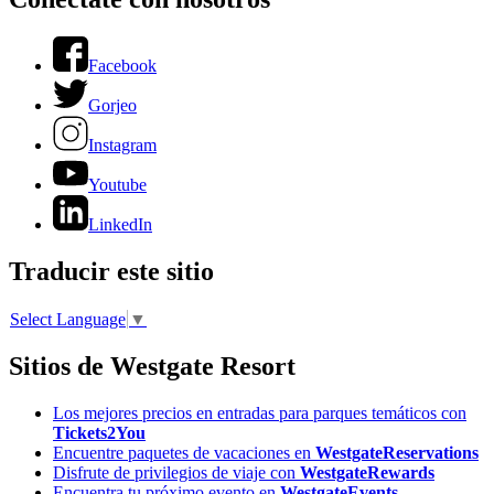
Facebook
Gorjeo
Instagram
Youtube
LinkedIn
Traducir este sitio
Select Language
▼
Sitios de Westgate Resort
Los mejores precios en entradas para parques temáticos con
Tickets2You
Encuentre paquetes de vacaciones en
WestgateReservations
Disfrute de privilegios de viaje con
WestgateRewards
Encuentra tu próximo evento en
WestgateEvents