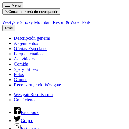
Menú
Cerrar el menú de navegación
Westgate Smoky Mountain Resort & Water Park
atrás
Descripción general
Alojamientos
Ofertas Especiales
Parque acuatico
Actividades
Comida
Spa y Fitness
Fotos
Grupos
Reconstruyendo Westgate
WestgateResorts.com
Contáctenos
Facebook
Gorjeo
Instagram