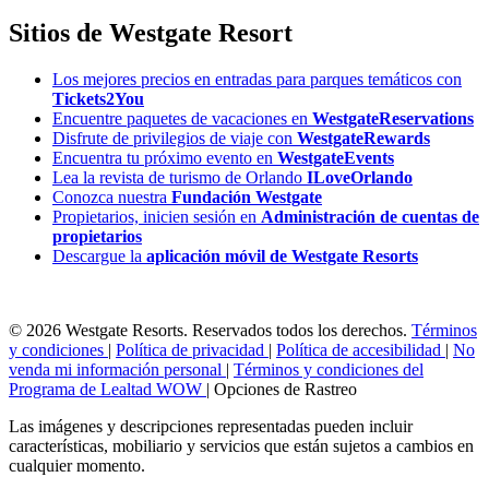
Sitios de Westgate Resort
Los mejores precios en entradas para parques temáticos con
Tickets2You
Encuentre paquetes de vacaciones en
WestgateReservations
Disfrute de privilegios de viaje con
WestgateRewards
Encuentra tu próximo evento en
WestgateEvents
Lea la revista de turismo de Orlando
ILoveOrlando
Conozca nuestra
Fundación Westgate
Propietarios, inicien sesión en
Administración de cuentas de
propietarios
Descargue la
aplicación móvil de Westgate Resorts
© 2026 Westgate Resorts. Reservados todos los derechos.
Términos
y condiciones
|
Política de privacidad
|
Política de accesibilidad
|
No
venda mi información personal
|
Términos y condiciones del
Programa de Lealtad WOW
|
Opciones de Rastreo
Las imágenes y descripciones representadas pueden incluir
características, mobiliario y servicios que están sujetos a cambios en
cualquier momento.