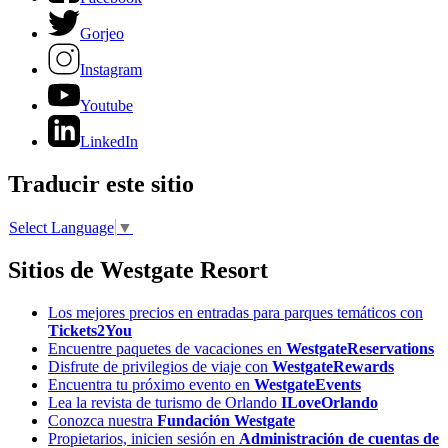
Gorjeo
Instagram
Youtube
LinkedIn
Traducir este sitio
Select Language
▼
Sitios de Westgate Resort
Los mejores precios en entradas para parques temáticos con
Tickets2You
Encuentre paquetes de vacaciones en
WestgateReservations
Disfrute de privilegios de viaje con
WestgateRewards
Encuentra tu próximo evento en
WestgateEvents
Lea la revista de turismo de Orlando
ILoveOrlando
Conozca nuestra
Fundación Westgate
Propietarios, inicien sesión en
Administración de cuentas de