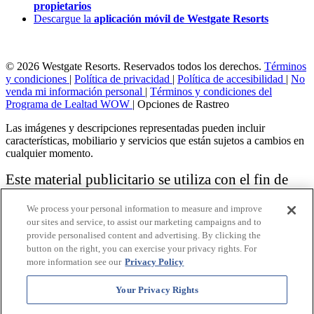
propietarios
Descargue la
aplicación móvil de Westgate Resorts
© 2026 Westgate Resorts. Reservados todos los derechos.
Términos
y condiciones
|
Política de privacidad
|
Política de accesibilidad
|
No
venda mi información personal
|
Términos y condiciones del
Programa de Lealtad WOW
|
Opciones de Rastreo
Las imágenes y descripciones representadas pueden incluir
características, mobiliario y servicios que están sujetos a cambios en
cualquier momento.
Este material publicitario se utiliza con el fin de
solicitar la venta de un plan de propiedad
We process your personal information to measure and improve
vacacional.
our sites and service, to assist our marketing campaigns and to
provide personalised content and advertising. By clicking the
Aviso: las funciones de accesibilidad enumeradas aquí no pretenden
button on the right, you can exercise your privacy rights. For
ser una lista exhaustiva o completa de todas las funciones accesibles
more information see our
Privacy Policy
de la instalación,
habitaciones y / o comodidades para este Resort específico. Para
obtener información sobre nuestra política de accesibilidad, revise
Your Privacy Rights
nuestra
Política de accesibilidad
.