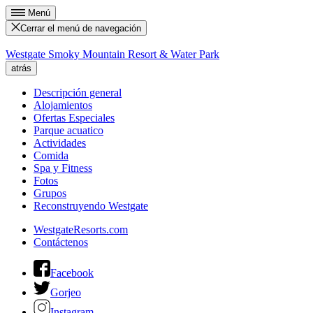
Menú
Cerrar el menú de navegación
Westgate Smoky Mountain Resort & Water Park
atrás
Descripción general
Alojamientos
Ofertas Especiales
Parque acuatico
Actividades
Comida
Spa y Fitness
Fotos
Grupos
Reconstruyendo Westgate
WestgateResorts.com
Contáctenos
Facebook
Gorjeo
Instagram