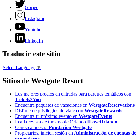
Gorjeo
Instagram
Youtube
LinkedIn
Traducir este sitio
Select Language
▼
Sitios de Westgate Resort
Los mejores precios en entradas para parques temáticos con
Tickets2You
Encuentre paquetes de vacaciones en
WestgateReservations
Disfrute de privilegios de viaje con
WestgateRewards
Encuentra tu próximo evento en
WestgateEvents
Lea la revista de turismo de Orlando
ILoveOrlando
Conozca nuestra
Fundación Westgate
Propietarios, inicien sesión en
Administración de cuentas de
propietarios