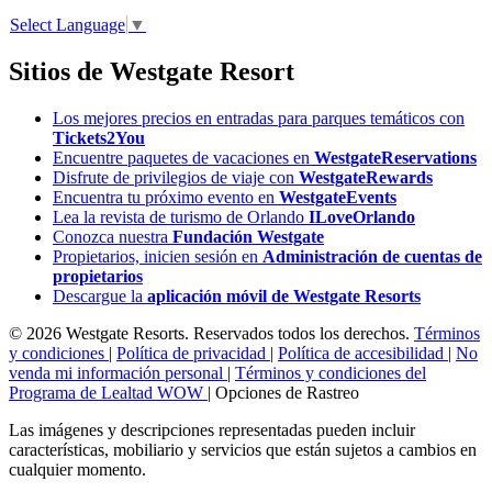
Select Language
▼
Sitios de Westgate Resort
Los mejores precios en entradas para parques temáticos con
Tickets2You
Encuentre paquetes de vacaciones en
WestgateReservations
Disfrute de privilegios de viaje con
WestgateRewards
Encuentra tu próximo evento en
WestgateEvents
Lea la revista de turismo de Orlando
ILoveOrlando
Conozca nuestra
Fundación Westgate
Propietarios, inicien sesión en
Administración de cuentas de
propietarios
Descargue la
aplicación móvil de Westgate Resorts
© 2026 Westgate Resorts. Reservados todos los derechos.
Términos
y condiciones
|
Política de privacidad
|
Política de accesibilidad
|
No
venda mi información personal
|
Términos y condiciones del
Programa de Lealtad WOW
|
Opciones de Rastreo
Las imágenes y descripciones representadas pueden incluir
características, mobiliario y servicios que están sujetos a cambios en
cualquier momento.