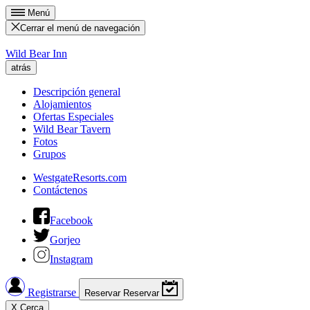
Menú
Cerrar el menú de navegación
Wild Bear Inn
atrás
Descripción general
Alojamientos
Ofertas Especiales
Wild Bear Tavern
Fotos
Grupos
WestgateResorts.com
Contáctenos
Facebook
Gorjeo
Instagram
Registrarse
Reservar
Reservar
X
Cerca