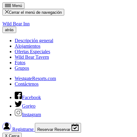
Menú
Cerrar el menú de navegación
Wild Bear Inn
atrás
Descripción general
Alojamientos
Ofertas Especiales
Wild Bear Tavern
Fotos
Grupos
WestgateResorts.com
Contáctenos
Facebook
Gorjeo
Instagram
Registrarse
Reservar
Reservar
X
Cerca