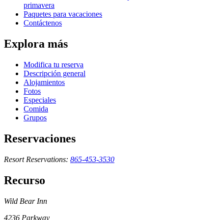
primavera
Paquetes para vacaciones
Contáctenos
Explora más
Modifica tu reserva
Descripción general
Alojamientos
Fotos
Especiales
Comida
Grupos
Reservaciones
Resort Reservations:
865-453-3530
Recurso
Wild Bear Inn
4236 Parkway