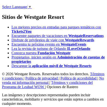
Select Language
▼
Sitios de Westgate Resort
Los mejores precios en entradas para parques temáticos con
Tickets2You
Encuentre paquetes de vacaciones en
WestgateReservations
Disfrute de privilegios de viaje con
WestgateRewards
Encuentra tu próximo evento en
WestgateEvents
Lea la revista de turismo de Orlando
ILoveOrlando
Conozca nuestra
Fundación Westgate
Propietarios, inicien sesión en
Administración de cuentas de
propietarios
Descargue la
aplicación móvil de Westgate Resorts
© 2026 Westgate Resorts. Reservados todos los derechos.
Términos
y condiciones
|
Política de privacidad
|
Política de accesibilidad
|
No
venda mi información personal
|
Términos y condiciones del
Programa de Lealtad WOW
|
Opciones de Rastreo
Las imágenes y descripciones representadas pueden incluir
características, mobiliario y servicios que están sujetos a cambios en
cualquier momento.