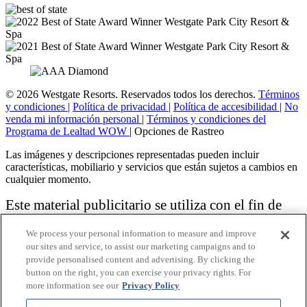
© 2026 Westgate Resorts. Reservados todos los derechos.
Términos
y condiciones
|
Política de privacidad
|
Política de accesibilidad
|
No
venda mi información personal
|
Términos y condiciones del
Programa de Lealtad WOW
|
Opciones de Rastreo
Las imágenes y descripciones representadas pueden incluir
características, mobiliario y servicios que están sujetos a cambios en
cualquier momento.
Este material publicitario se utiliza con el fin de
solicitar la venta de un plan de propiedad
We process your personal information to measure and improve
vacacional.
our sites and service, to assist our marketing campaigns and to
provide personalised content and advertising. By clicking the
Aviso: las funciones de accesibilidad enumeradas aquí no pretenden
button on the right, you can exercise your privacy rights. For
ser una lista exhaustiva o completa de todas las funciones accesibles
more information see our
Privacy Policy
de la instalación,
habitaciones y / o comodidades para este Resort específico. Para