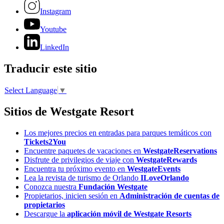
Instagram
Youtube
LinkedIn
Traducir este sitio
Select Language
▼
Sitios de Westgate Resort
Los mejores precios en entradas para parques temáticos con
Tickets2You
Encuentre paquetes de vacaciones en
WestgateReservations
Disfrute de privilegios de viaje con
WestgateRewards
Encuentra tu próximo evento en
WestgateEvents
Lea la revista de turismo de Orlando
ILoveOrlando
Conozca nuestra
Fundación Westgate
Propietarios, inicien sesión en
Administración de cuentas de
propietarios
Descargue la
aplicación móvil de Westgate Resorts