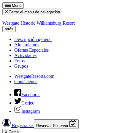
Menú
Cerrar el menú de navegación
Westgate Historic Williamsburg Resort
atrás
Descripción general
Alojamientos
Ofertas Especiales
Actividades
Fotos
Grupos
WestgateResorts.com
Contáctenos
Facebook
Gorjeo
Instagram
Registrarse
Reservar
Reservar
X
Cerca