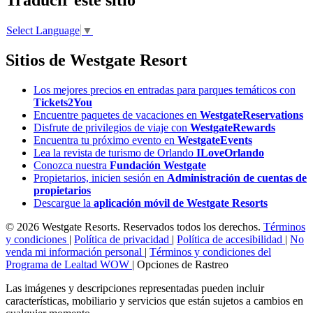
Select Language
▼
Sitios de Westgate Resort
Los mejores precios en entradas para parques temáticos con
Tickets2You
Encuentre paquetes de vacaciones en
WestgateReservations
Disfrute de privilegios de viaje con
WestgateRewards
Encuentra tu próximo evento en
WestgateEvents
Lea la revista de turismo de Orlando
ILoveOrlando
Conozca nuestra
Fundación Westgate
Propietarios, inicien sesión en
Administración de cuentas de
propietarios
Descargue la
aplicación móvil de Westgate Resorts
© 2026 Westgate Resorts. Reservados todos los derechos.
Términos
y condiciones
|
Política de privacidad
|
Política de accesibilidad
|
No
venda mi información personal
|
Términos y condiciones del
Programa de Lealtad WOW
|
Opciones de Rastreo
Las imágenes y descripciones representadas pueden incluir
características, mobiliario y servicios que están sujetos a cambios en