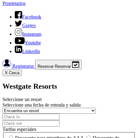
Propietarios
Facebook
Gorjeo
Instagram
Youtube
LinkedIn
Registrarse
Reservar
Reservar
X
Cerca
Westgate Resorts
Seleccione un resort
Seleccione una fecha de entrada y salida
Tarifas especiales
Descuento para miembros de AAA
Descuento de