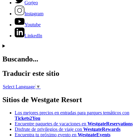
Gorjeo
Instagram
Youtube
LinkedIn
Buscando...
Traducir este sitio
Select Language
▼
Sitios de Westgate Resort
Los mejores precios en entradas para parques temáticos con
Tickets2You
Encuentre paquetes de vacaciones en
WestgateReservations
Disfrute de privilegios de viaje con
WestgateRewards
Encuentra tu próximo evento en
WestgateEvents