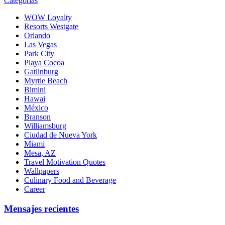
Categorías
WOW Loyalty
Resorts Westgate
Orlando
Las Vegas
Park City
Playa Cocoa
Gatlinburg
Myrtle Beach
Bimini
Hawai
México
Branson
Williamsburg
Ciudad de Nueva York
Miami
Mesa, AZ
Travel Motivation Quotes
Wallpapers
Culinary Food and Beverage
Career
Mensajes recientes