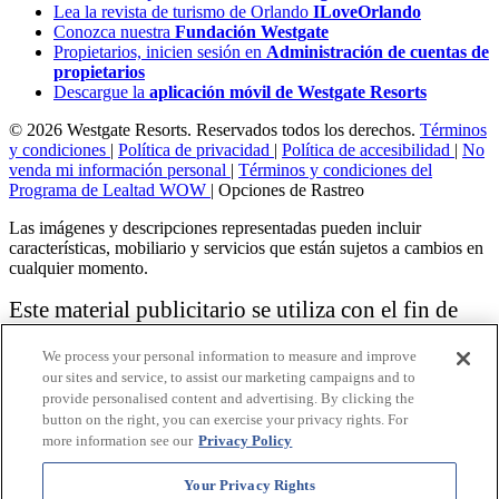
Lea la revista de turismo de Orlando
ILoveOrlando
Conozca nuestra
Fundación Westgate
Propietarios, inicien sesión en
Administración de cuentas de
propietarios
Descargue la
aplicación móvil de Westgate Resorts
© 2026 Westgate Resorts. Reservados todos los derechos.
Términos
y condiciones
|
Política de privacidad
|
Política de accesibilidad
|
No
venda mi información personal
|
Términos y condiciones del
Programa de Lealtad WOW
|
Opciones de Rastreo
Las imágenes y descripciones representadas pueden incluir
características, mobiliario y servicios que están sujetos a cambios en
cualquier momento.
Este material publicitario se utiliza con el fin de
solicitar la venta de un plan de propiedad
We process your personal information to measure and improve
vacacional.
our sites and service, to assist our marketing campaigns and to
provide personalised content and advertising. By clicking the
Aviso: las funciones de accesibilidad enumeradas aquí no pretenden
button on the right, you can exercise your privacy rights. For
ser una lista exhaustiva o completa de todas las funciones accesibles
more information see our
Privacy Policy
de la instalación,
habitaciones y / o comodidades para este Resort específico. Para
obtener información sobre nuestra política de accesibilidad, revise
Your Privacy Rights