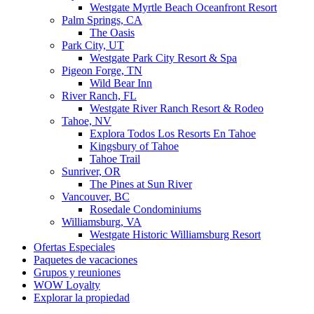
Westgate Myrtle Beach Oceanfront Resort
Palm Springs, CA
The Oasis
Park City, UT
Westgate Park City Resort & Spa
Pigeon Forge, TN
Wild Bear Inn
River Ranch, FL
Westgate River Ranch Resort & Rodeo
Tahoe, NV
Explora Todos Los Resorts En Tahoe
Kingsbury of Tahoe
Tahoe Trail
Sunriver, OR
The Pines at Sun River
Vancouver, BC
Rosedale Condominiums
Williamsburg, VA
Westgate Historic Williamsburg Resort
Ofertas Especiales
Paquetes de vacaciones
Grupos y reuniones
WOW Loyalty
Explorar la propiedad