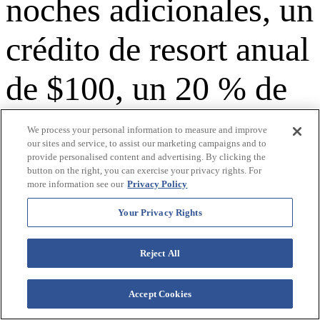
noches adicionales, un
crédito de resort anual
de $100, un 20 % de
descuento en comidas
We process your personal information to measure and improve
our sites and service, to assist our marketing campaigns and to
en el resort,
provide personalised content and advertising. By clicking the
button on the right, you can exercise your privacy rights. For
more information see our
Privacy Policy
inscripción gratuita en
Your Privacy Rights
Westgate Travel
Reject All
Partners, 75 % de
Accept Cookies