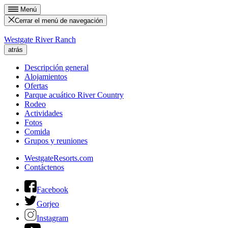
Menú
Cerrar el menú de navegación
Westgate River Ranch
atrás
Descripción general
Alojamientos
Ofertas
Parque acuático River Country
Rodeo
Actividades
Fotos
Comida
Grupos y reuniones
WestgateResorts.com
Contáctenos
Facebook
Gorjeo
Instagram