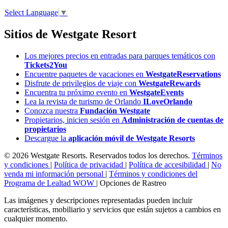
Select Language
▼
Sitios de Westgate Resort
Los mejores precios en entradas para parques temáticos con
Tickets2You
Encuentre paquetes de vacaciones en
WestgateReservations
Disfrute de privilegios de viaje con
WestgateRewards
Encuentra tu próximo evento en
WestgateEvents
Lea la revista de turismo de Orlando
ILoveOrlando
Conozca nuestra
Fundación Westgate
Propietarios, inicien sesión en
Administración de cuentas de
propietarios
Descargue la
aplicación móvil de Westgate Resorts
© 2026 Westgate Resorts. Reservados todos los derechos.
Términos
y condiciones
|
Política de privacidad
|
Política de accesibilidad
|
No
venda mi información personal
|
Términos y condiciones del
Programa de Lealtad WOW
|
Opciones de Rastreo
Las imágenes y descripciones representadas pueden incluir
características, mobiliario y servicios que están sujetos a cambios en
cualquier momento.