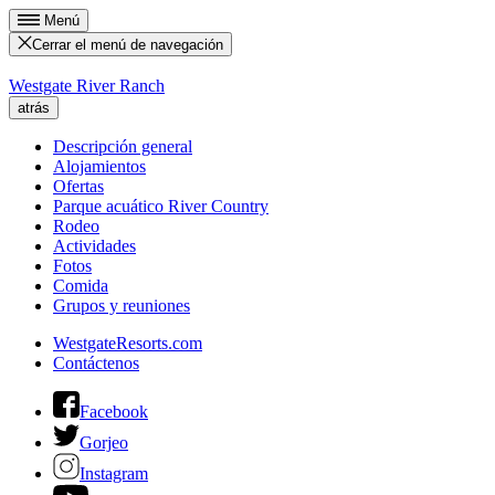
Menú
Cerrar el menú de navegación
Westgate River Ranch
atrás
Descripción general
Alojamientos
Ofertas
Parque acuático River Country
Rodeo
Actividades
Fotos
Comida
Grupos y reuniones
WestgateResorts.com
Contáctenos
Facebook
Gorjeo
Instagram