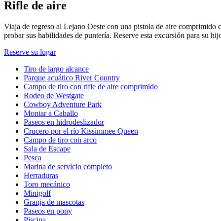
Rifle de aire
Viaja de regreso al Lejano Oeste con una pistola de aire comprimido co
probar sus habilidades de puntería. Reserve esta excursión para su hijo
Reserve su lugar
Tiro de largo alcance
Parque acuático River Country
Campo de tiro con rifle de aire comprimido
Rodeo de Westgate
Cowboy Adventure Park
Montar a Caballo
Paseos en hidrodeslizador
Crucero por el río Kissimmee Queen
Campo de tiro con arco
Sala de Escape
Pesca
Marina de servicio completo
Herraduras
Toro mecánico
Minigolf
Granja de mascotas
Paseos en pony
Piscina