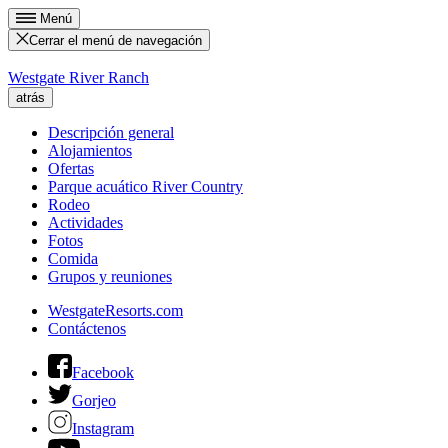
Menú
Cerrar el menú de navegación
Westgate River Ranch
atrás
Descripción general
Alojamientos
Ofertas
Parque acuático River Country
Rodeo
Actividades
Fotos
Comida
Grupos y reuniones
WestgateResorts.com
Contáctenos
Facebook
Gorjeo
Instagram