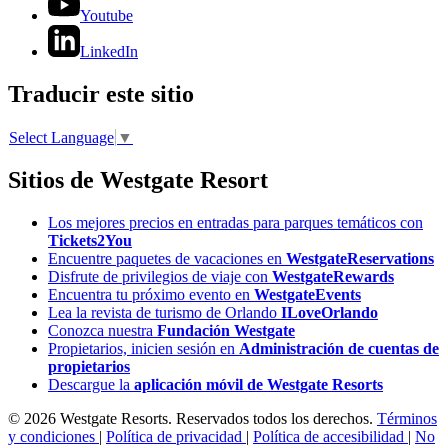
Youtube
LinkedIn
Traducir este sitio
Select Language
▼
Sitios de Westgate Resort
Los mejores precios en entradas para parques temáticos con
Tickets2You
Encuentre paquetes de vacaciones en
WestgateReservations
Disfrute de privilegios de viaje con
WestgateRewards
Encuentra tu próximo evento en
WestgateEvents
Lea la revista de turismo de Orlando
ILoveOrlando
Conozca nuestra
Fundación Westgate
Propietarios, inicien sesión en
Administración de cuentas de
propietarios
Descargue la
aplicación móvil de Westgate Resorts
© 2026 Westgate Resorts. Reservados todos los derechos.
Términos
y condiciones
|
Política de privacidad
|
Política de accesibilidad
|
No