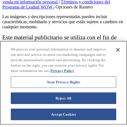
venda mi información personal
|
Términos y condiciones del
Programa de Lealtad WOW
|
Opciones de Rastreo
Las imágenes y descripciones representadas pueden incluir
características, mobiliario y servicios que están sujetos a cambios en
cualquier momento.
Este material publicitario se utiliza con el fin de
solicitar la venta de un plan de propiedad
We process your personal information to measure and improve
vacacional.
our sites and service, to assist our marketing campaigns and to
provide personalised content and advertising. By clicking the
Aviso: las funciones de accesibilidad enumeradas aquí no pretenden
button on the right, you can exercise your privacy rights. For
ser una lista exhaustiva o completa de todas las funciones accesibles
more information see our
Privacy Policy
de la instalación,
habitaciones y / o comodidades para este Resort específico. Para
obtener información sobre nuestra política de accesibilidad, revise
Your Privacy Rights
nuestra
Política de accesibilidad
.
Reject All
Accept Cookies