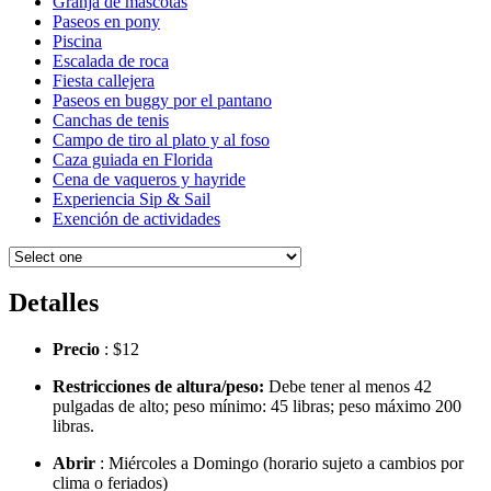
Granja de mascotas
Paseos en pony
Piscina
Escalada de roca
Fiesta callejera
Paseos en buggy por el pantano
Canchas de tenis
Campo de tiro al plato y al foso
Caza guiada en Florida
Cena de vaqueros y hayride
Experiencia Sip & Sail
Exención de actividades
Detalles
Precio
: $12
Restricciones de altura/peso:
Debe tener al menos 42
pulgadas de alto; peso mínimo: 45 libras; peso máximo 200
libras.
Abrir
: Miércoles a Domingo (horario sujeto a cambios por
clima o feriados)