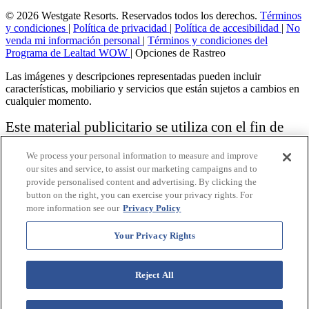
© 2026 Westgate Resorts. Reservados todos los derechos.
Términos
y condiciones
|
Política de privacidad
|
Política de accesibilidad
|
No
venda mi información personal
|
Términos y condiciones del
Programa de Lealtad WOW
|
Opciones de Rastreo
Las imágenes y descripciones representadas pueden incluir
características, mobiliario y servicios que están sujetos a cambios en
cualquier momento.
Este material publicitario se utiliza con el fin de
solicitar la venta de un plan de propiedad
We process your personal information to measure and improve
vacacional.
our sites and service, to assist our marketing campaigns and to
provide personalised content and advertising. By clicking the
Aviso: las funciones de accesibilidad enumeradas aquí no pretenden
button on the right, you can exercise your privacy rights. For
ser una lista exhaustiva o completa de todas las funciones accesibles
more information see our
Privacy Policy
de la instalación,
habitaciones y / o comodidades para este Resort específico. Para
obtener información sobre nuestra política de accesibilidad, revise
Your Privacy Rights
nuestra
Política de accesibilidad
.
Reject All