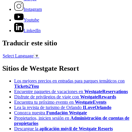
Instagram
Youtube
LinkedIn
Traducir este sitio
Select Language
▼
Sitios de Westgate Resort
Los mejores precios en entradas para parques temáticos con
Tickets2You
Encuentre paquetes de vacaciones en
WestgateReservations
Disfrute de privilegios de viaje con
WestgateRewards
Encuentra tu próximo evento en
WestgateEvents
Lea la revista de turismo de Orlando
ILoveOrlando
Conozca nuestra
Fundación Westgate
Propietarios, inicien sesión en
Administración de cuentas de
propietarios
Descargue la
aplicación móvil de Westgate Resorts