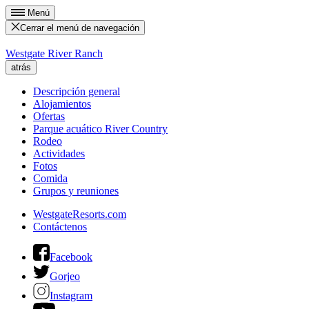
Menú
Cerrar el menú de navegación
Westgate River Ranch
atrás
Descripción general
Alojamientos
Ofertas
Parque acuático River Country
Rodeo
Actividades
Fotos
Comida
Grupos y reuniones
WestgateResorts.com
Contáctenos
Facebook
Gorjeo
Instagram