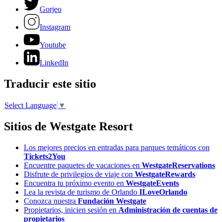
Gorjeo
Instagram
Youtube
LinkedIn
Traducir este sitio
Select Language
▼
Sitios de Westgate Resort
Los mejores precios en entradas para parques temáticos con
Tickets2You
Encuentre paquetes de vacaciones en
WestgateReservations
Disfrute de privilegios de viaje con
WestgateRewards
Encuentra tu próximo evento en
WestgateEvents
Lea la revista de turismo de Orlando
ILoveOrlando
Conozca nuestra
Fundación Westgate
Propietarios, inicien sesión en
Administración de cuentas de
propietarios