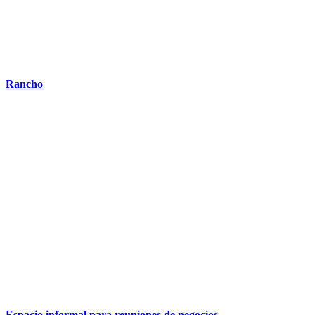
Rancho
Espacio informal para reuniones de negocios