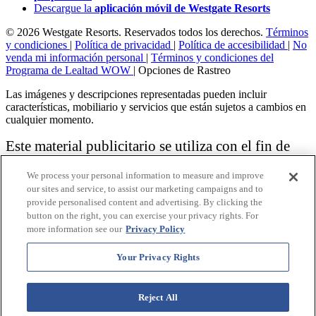
Descargue la
aplicación móvil de Westgate Resorts
© 2026 Westgate Resorts. Reservados todos los derechos.
Términos
y condiciones
|
Política de privacidad
|
Política de accesibilidad
|
No
venda mi información personal
|
Términos y condiciones del
Programa de Lealtad WOW
|
Opciones de Rastreo
Las imágenes y descripciones representadas pueden incluir
características, mobiliario y servicios que están sujetos a cambios en
cualquier momento.
Este material publicitario se utiliza con el fin de
solicitar la venta de un plan de propiedad
We process your personal information to measure and improve
vacacional.
our sites and service, to assist our marketing campaigns and to
provide personalised content and advertising. By clicking the
Aviso: las funciones de accesibilidad enumeradas aquí no pretenden
button on the right, you can exercise your privacy rights. For
ser una lista exhaustiva o completa de todas las funciones accesibles
more information see our
Privacy Policy
de la instalación,
habitaciones y / o comodidades para este Resort específico. Para
obtener información sobre nuestra política de accesibilidad, revise
Your Privacy Rights
nuestra
Política de accesibilidad
.
Reject All