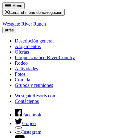
Menú
Cerrar el menú de navegación
Westgate River Ranch
atrás
Descripción general
Alojamientos
Ofertas
Parque acuático River Country
Rodeo
Actividades
Fotos
Comida
Grupos y reuniones
WestgateResorts.com
Contáctenos
Facebook
Gorjeo
Instagram