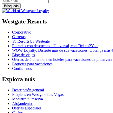
Westgate Resorts
Corporativo
Carreras
VI Resorts by Westgate
Entradas con descuento a Universal, con Tickets2You
WOW Loyalty: Disfrute más de sus vacaciones. Obtenga más.
Blog de viajes
Ofertas de última hora en hoteles para vacaciones de primavera
Paquetes para vacaciones
Contáctenos
Explora más
Descripción general
Empleos en Westgate Las Vegas
Modifica tu reserva
Alojamientos
Ofertas Especiales
Casino