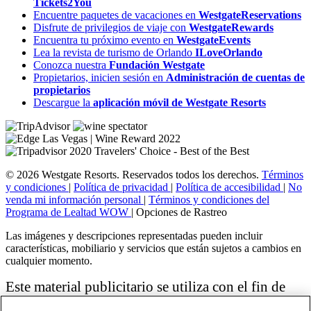
Tickets2You
Encuentre paquetes de vacaciones en
WestgateReservations
Disfrute de privilegios de viaje con
WestgateRewards
Encuentra tu próximo evento en
WestgateEvents
Lea la revista de turismo de Orlando
ILoveOrlando
Conozca nuestra
Fundación Westgate
Propietarios, inicien sesión en
Administración de cuentas de
propietarios
Descargue la
aplicación móvil de Westgate Resorts
© 2026 Westgate Resorts. Reservados todos los derechos.
Términos
y condiciones
|
Política de privacidad
|
Política de accesibilidad
|
No
venda mi información personal
|
Términos y condiciones del
Programa de Lealtad WOW
|
Opciones de Rastreo
Las imágenes y descripciones representadas pueden incluir
características, mobiliario y servicios que están sujetos a cambios en
cualquier momento.
Este material publicitario se utiliza con el fin de
solicitar la venta de un plan de propiedad