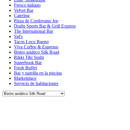
Fresco italiano
Velvet Bar
Catering
Pizza de Cordovano Joe
Drafts Sports Bar & Grill Express
The International Bar
Sid's
Tacos Loco Bueno
Viva Coffee & Espresso
Bistro asiático Silk Road
Rikki Tiki Sushi
Superbook Bar
Fresh Buffet
Bar y parrilla en la piscina
Marketplace
Servicio de habitaciones