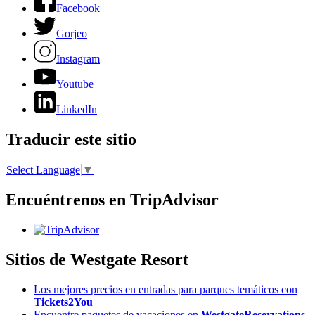
Facebook
Gorjeo
Instagram
Youtube
LinkedIn
Traducir este sitio
Select Language
▼
Encuéntrenos en TripAdvisor
Sitios de Westgate Resort
Los mejores precios en entradas para parques temáticos con
Tickets2You
Encuentre paquetes de vacaciones en
WestgateReservations