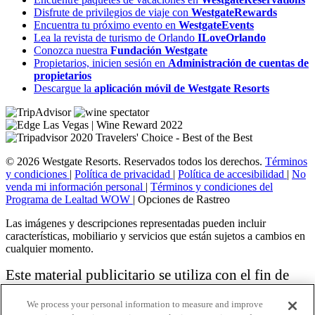
Disfrute de privilegios de viaje con
WestgateRewards
Encuentra tu próximo evento en
WestgateEvents
Lea la revista de turismo de Orlando
ILoveOrlando
Conozca nuestra
Fundación Westgate
Propietarios, inicien sesión en
Administración de cuentas de
propietarios
Descargue la
aplicación móvil de Westgate Resorts
© 2026 Westgate Resorts. Reservados todos los derechos.
Términos
y condiciones
|
Política de privacidad
|
Política de accesibilidad
|
No
venda mi información personal
|
Términos y condiciones del
Programa de Lealtad WOW
|
Opciones de Rastreo
Las imágenes y descripciones representadas pueden incluir
características, mobiliario y servicios que están sujetos a cambios en
cualquier momento.
Este material publicitario se utiliza con el fin de
solicitar la venta de un plan de propiedad
We process your personal information to measure and improve
vacacional.