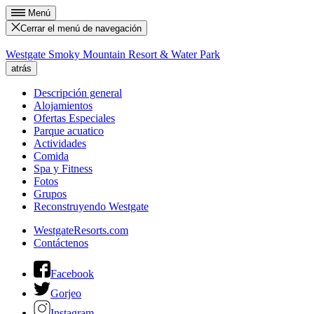
Menú
Cerrar el menú de navegación
Westgate Smoky Mountain Resort & Water Park
atrás
Descripción general
Alojamientos
Ofertas Especiales
Parque acuatico
Actividades
Comida
Spa y Fitness
Fotos
Grupos
Reconstruyendo Westgate
WestgateResorts.com
Contáctenos
Facebook
Gorjeo
Instagram