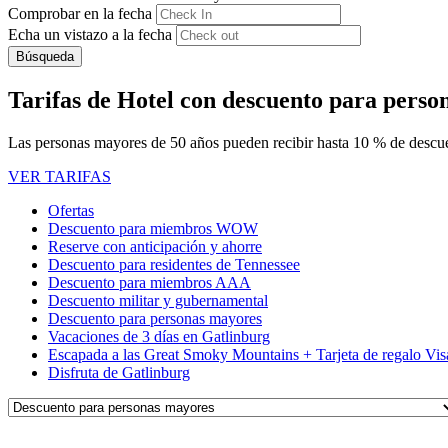
Comprobar en la fecha
Echa un vistazo a la fecha
Búsqueda
Tarifas de Hotel con descuento para perso
Las personas mayores de 50 años pueden recibir hasta 10 % de descuen
VER TARIFAS
Ofertas
Descuento para miembros WOW
Reserve con anticipación y ahorre
Descuento para residentes de Tennessee
Descuento para miembros AAA
Descuento militar y gubernamental
Descuento para personas mayores
Vacaciones de 3 días en Gatlinburg
Escapada a las Great Smoky Mountains + Tarjeta de regalo Vis
Disfruta de Gatlinburg