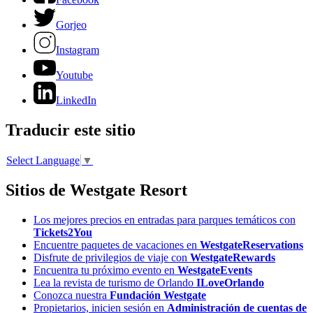
Gorjeo
Instagram
Youtube
LinkedIn
Traducir este sitio
Select Language
▼
Sitios de Westgate Resort
Los mejores precios en entradas para parques temáticos con
Tickets2You
Encuentre paquetes de vacaciones en
WestgateReservations
Disfrute de privilegios de viaje con
WestgateRewards
Encuentra tu próximo evento en
WestgateEvents
Lea la revista de turismo de Orlando
ILoveOrlando
Conozca nuestra
Fundación Westgate
Propietarios, inicien sesión en
Administración de cuentas de