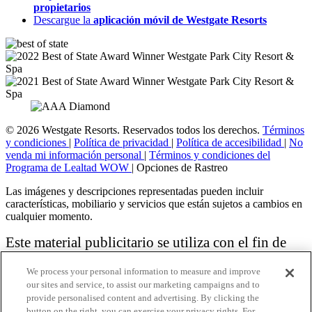
propietarios
Descargue la
aplicación móvil de Westgate Resorts
© 2026 Westgate Resorts. Reservados todos los derechos.
Términos
y condiciones
|
Política de privacidad
|
Política de accesibilidad
|
No
venda mi información personal
|
Términos y condiciones del
Programa de Lealtad WOW
|
Opciones de Rastreo
Las imágenes y descripciones representadas pueden incluir
características, mobiliario y servicios que están sujetos a cambios en
cualquier momento.
Este material publicitario se utiliza con el fin de
solicitar la venta de un plan de propiedad
We process your personal information to measure and improve
vacacional.
our sites and service, to assist our marketing campaigns and to
provide personalised content and advertising. By clicking the
Aviso: las funciones de accesibilidad enumeradas aquí no pretenden
button on the right, you can exercise your privacy rights. For