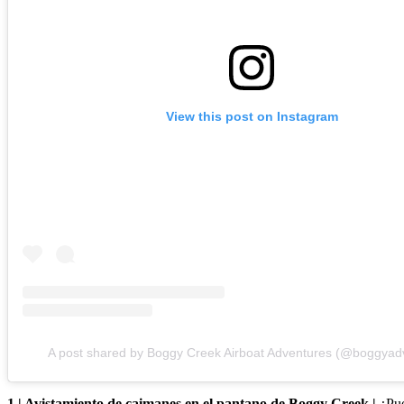
View this post on Instagram
A post shared by Boggy Creek Airboat Adventures (@boggyad
1 | Avistamiento de caimanes en el pantano de Boggy Creek |
¿Pue