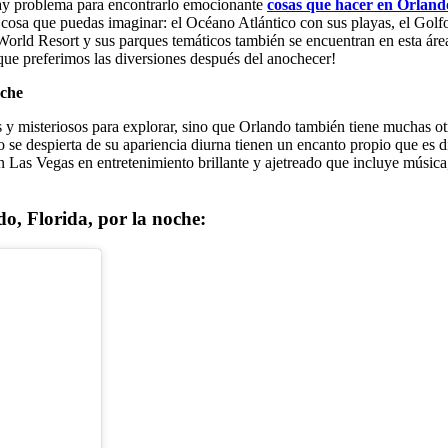
o hay problema para encontrarlo emocionante
cosas que hacer en Orlan
er cosa que puedas imaginar: el Océano Atlántico con sus playas, el Gol
orld Resort y sus parques temáticos también se encuentran en esta área,
 que preferimos las diversiones después del anochecer!
oche
 misteriosos para explorar, sino que Orlando también tiene muchas otr
 se despierta de su apariencia diurna tienen un encanto propio que es dif
on Las Vegas en entretenimiento brillante y ajetreado que incluye músi
o, Florida, por la noche: