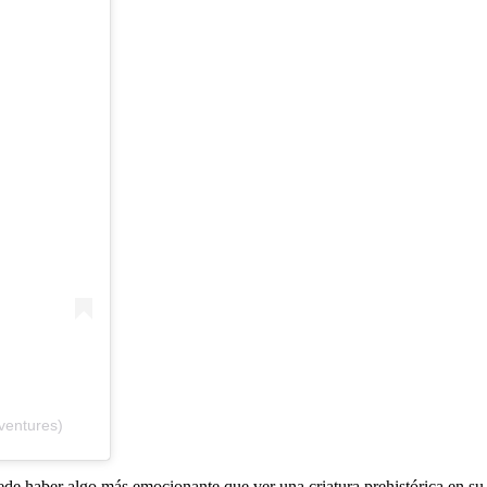
ventures)
de haber algo más emocionante que ver una criatura prehistórica en su 