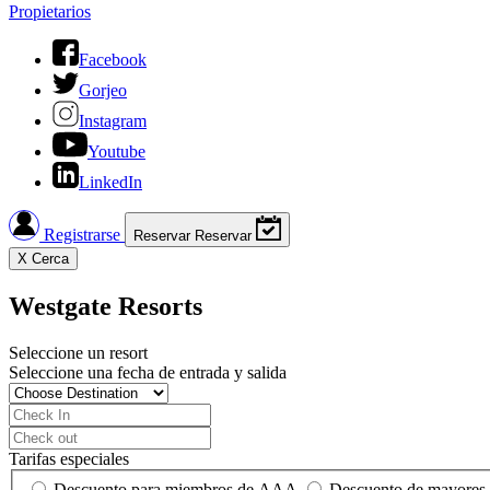
Propietarios
Facebook
Gorjeo
Instagram
Youtube
LinkedIn
Registrarse
Reservar
Reservar
X
Cerca
Westgate Resorts
Seleccione un resort
Seleccione una fecha de entrada y salida
Tarifas especiales
Descuento para miembros de AAA
Descuento de mayores