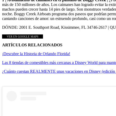
más de 150 millones de años. Los caimanes han logrado evitar la exti
machos pueden crecer hasta 14 pies de largo. Son monstruos verdader
noche. Boggy Creek Airboats programa dos paseos que podrían permitirle
cantando canciones de amor: un estruendo profundo, casi como un ronr
DÓNDE: 2001 E. Southport Road, Kissimmee, FL 34746-2617 | Q
VER EN GOOGLE MAPS
ARTÍCULOS RELACIONADOS
¡Descubre la Historia de Orlando Florida!
Las 8 tiendas de comestibles más cercanas a Disney World para mant
¿Cuánto cuestan REALMENTE unas vacaciones en Disney (edición