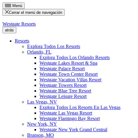
Menú
Cerrar el menú de navegación
Westgate Resorts
atrás
Resorts
Explora Todos Los Resorts
Orlando, FL
Explora Todos Los Orlando Resorts
Westgate Lakes Resort & Spa
Westgate Palace Resort
Westgate Town Center Resort
Westgate Vacation Villas Resort
Westgate Towers Resort
Westgate Blue Tree Resort
Westgate Leisure Resort
Las Vegas, NV
Explora Todos Los Resorts En Las Vegas
Westgate Las Vegas Resort
Westgate Flamingo Bay Resort
New York, NY
Westgate New York Grand Central
Branson, MO