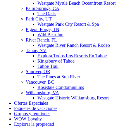
Westgate Myrtle Beach Oceanfront Resort
Palm Springs, CA
The Oasis
Park City, UT
Westgate Park City Resort & Spa
Pigeon Forge, TN
Wild Bear Inn
River Ranch, FL
Westgate River Ranch Resort & Rodeo
Tahoe, NV
Explora Todos Los Resorts En Tahoe
Kingsbury of Tahoe
Tahoe Trail
Sunriver, OR
The Pines at Sun River
Vancouver, BC
Rosedale Condominiums
Williamsburg, VA
Westgate Historic Williamsburg Resort
Ofertas Especiales
Paquetes de vacaciones
Grupos y reuniones
WOW Loyalty
Explorar la propiedad