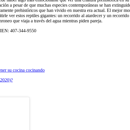
nción a pesar de que muchas especies contemporáneas se han extinguido.
amente prehistóricos que han vivido en nuestra era actual. El mejor m
 ver estos reptiles gigantes: un recorrido al atardecer y un recorrido n
oneo que viaja a través del agua mientras piden pareja.
UIEN: 407-344-9550
ener su cocina cocinando
 2020)?