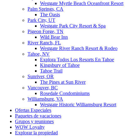
Westgate Myrtle Beach Oceanfront Resort
Palm Springs, CA
The Oasis
Park City, UT
Westgate Park City Resort & Spa
Pigeon Forge, TN
Wild Bear Inn
River Ranch, FL
Westgate River Ranch Resort & Rodeo
Tahoe, NV
Explora Todos Los Resorts En Tahoe
Kingsbury of Tahoe
Tahoe Trail
Sunriver, OR
The Pines at Sun River
Vancouver, BC
Rosedale Condominiums
Williamsburg, VA
Westgate Historic Williamsburg Resort
Ofertas Especiales
Paquetes de vacaciones
Grupos y reuniones
WOW Loyalty
Explorar la propiedad