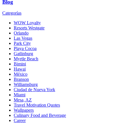
Blog
Categorías
WOW Loyalty
Resorts Westgate
Orlando
Las Vegas
Park City
Playa Cocoa
Gatlinburg
Myrtle Beach
Bimini
Hawai
México
Branson
Williamsburg
Ciudad de Nueva York
Miami
Mesa, AZ
Travel Motivation Quotes
Wallpapers
Culinary Food and Beverage
Career