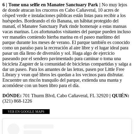
6 | Tome una selfie en Manatee Sanctuary Park |
No muy lejos
de donde atracan los cruceros en Cabo Cañaveral, 10 acres de
césped verde e instalaciones públicas están listas para recibir a los
huéspedes. Bordeando el río Banana, un hábitat protegido del
manatí, el Manatee Sanctuary Park rinde homenaje a estas mansas
vacas marinas. Los afortunados visitantes del parque pueden incluso
ver manatíes comiendo hierba marina en el paseo marítimo del
parque durante los meses de verano. El parque también es conocido
como un paraíso para la recreación al aire libre y el lugar ideal para
pasar un día lleno de diversión y sol. Haga algo de ejercicio
paseando por el sendero pavimentado para caminar o toma una
bicicleta Zagster de la comunidad de bicicletas compartidas y salga a
dar un paseo. Para los amantes de las letras, pasen por Little Free
Library y vean qué libros les quedan a los vecinos para disfrutar.
Encuentre un rincón tranquilo del parque, extienda una manta y
acomódese con un buen libro para el día.
DÓNDE:
701 Thurm Blvd, Cabo Cañaveral, FL 32920
| QUIÉN:
(321) 868-1226
VER EN GOOGLE MAPS