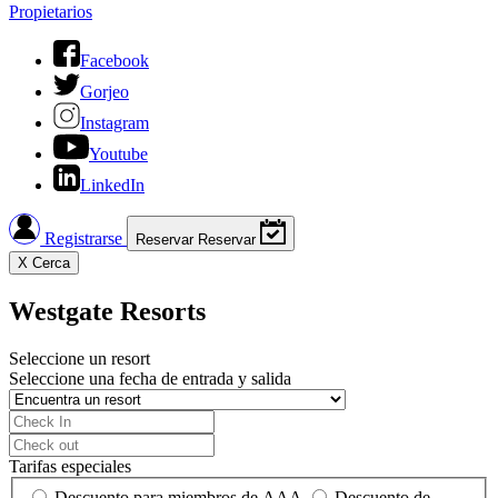
Propietarios
Facebook
Gorjeo
Instagram
Youtube
LinkedIn
Registrarse
Reservar
Reservar
X
Cerca
Westgate Resorts
Seleccione un resort
Seleccione una fecha de entrada y salida
Tarifas especiales
Descuento para miembros de AAA
Descuento de