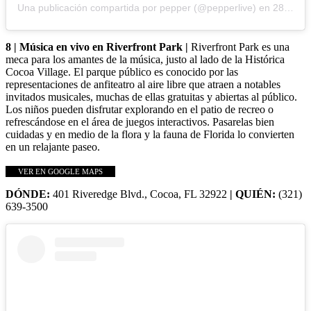
Una publicación compartida por pepper (@pepperlive)
en
28 de julio de 2019 a las 5:40 p. m. PDT
8 | Música en vivo en Riverfront Park |
Riverfront Park es una
meca para los amantes de la música, justo al lado de la Histórica
Cocoa Village. El parque público es conocido por las
representaciones de anfiteatro al aire libre que atraen a notables
invitados musicales, muchas de ellas gratuitas y abiertas al público.
Los niños pueden disfrutar explorando en el patio de recreo o
refrescándose en el área de juegos interactivos. Pasarelas bien
cuidadas y en medio de la flora y la fauna de Florida lo convierten
en un relajante paseo.
VER EN GOOGLE MAPS
DÓNDE:
401 Riveredge Blvd., Cocoa, FL 32922
| QUIÉN:
(321)
639-3500