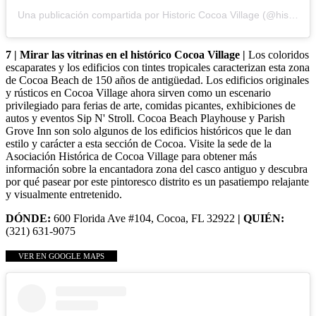
Una publicación compartida por Historic Cocoa Village (@historiccocoavillage)
7 | Mirar las vitrinas en el histórico Cocoa Village |
Los coloridos
escaparates y los edificios con tintes tropicales caracterizan esta zona
de Cocoa Beach de 150 años de antigüedad. Los edificios originales
y rústicos en Cocoa Village ahora sirven como un escenario
privilegiado para ferias de arte, comidas picantes, exhibiciones de
autos y eventos Sip N' Stroll. Cocoa Beach Playhouse y Parish
Grove Inn son solo algunos de los edificios históricos que le dan
estilo y carácter a esta sección de Cocoa. Visite la sede de la
Asociación Histórica de Cocoa Village para obtener más
información sobre la encantadora zona del casco antiguo y descubra
por qué pasear por este pintoresco distrito es un pasatiempo relajante
y visualmente entretenido.
DÓNDE:
600 Florida Ave #104, Cocoa, FL 32922
| QUIÉN:
(321) 631-9075
VER EN GOOGLE MAPS