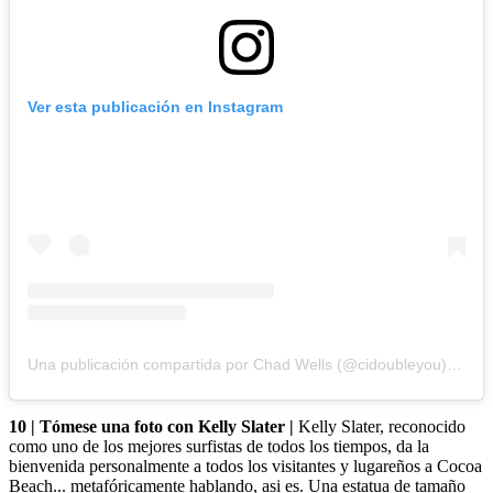
Ver esta publicación en Instagram
Una publicación compartida por Chad Wells (@cidoubleyou)
en
16
10 | Tómese una foto con Kelly Slater |
Kelly Slater, reconocido
como uno de los mejores surfistas de todos los tiempos, da la
bienvenida personalmente a todos los visitantes y lugareños a Cocoa
Beach... metafóricamente hablando, asi es. Una estatua de tamaño