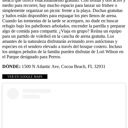
Beach que ofrece estacionamiento gratuito. Con treinta y dos acres y
medio para recorrer, hay mucho espacio para lanzar un frisbee o
simplemente organizar un picnic frente a la playa. Duchas gratuitas
y baños están disponibles para enjuagar los pies llenos de arena.
Cuando las tormentas de la tarde se acerquen, no dude en buscar
refugio bajo los pabellones arbolados, encender la parrilla y preparar
algo de comida para compartir. ¿Viaja en grupo? Reúna un equipo
para un partido de voleibol en la cancha de arena gratuita. Los
amantes de la naturaleza disfrutarán avistando aves autóctonas y
especies en el sendero elevado a través del bosque costero. Incluso
los amigos peludos de la familia pueden disfrutar de Lori Wilson en
el Parque designado para Perros.
DÓNDE:
1500 N Atlantic Ave, Cocoa Beach, FL 32931
VER EN GOOGLE MAPS