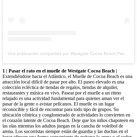
Una publicación compartida por Westgate Cocoa Beach Pier (@cocoabeachpier)
1 | Pasar el rato en el muelle de Westgate Cocoa Beach |
Extendiéndose hacia el Atlántico, el Muelle de Cocoa Beach es una
atracción local difícil de pasar por alto. El paseo elevado es una
colección ecléctica de tiendas de regalos, tiendas de alquiler,
restaurantes y música en vivo. Pasear por el muelle a un ritmo
relajado es una actividad fundamental para quienes aman ver el
pasar de la gente o avistar pelícanos. El muelle es un lugar
reconocible y fácil de encontrar para todo tipo de grupos. Su
ubicación céntrica y conglomerado de actividades lo convierten en
el corazón latente de Cocoa Beach. Deje que los niños chapoteen en
las olas mientras los adultos juegan en la cancha de voleibol de
arena. Los socorristas siempre están de guardia y las duchas en el
lugar ofrecen una forma conveniente de quitarse la arena y el sudor