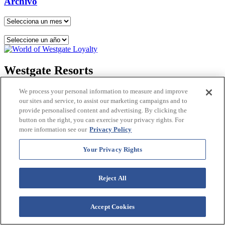
Archivo
Westgate Resorts
Corporativo
We process your personal information to measure and improve
Carreras
our sites and service, to assist our marketing campaigns and to
VI Resorts by Westgate
provide personalised content and advertising. By clicking the
Entradas con descuento a Universal, con Tickets2You
button on the right, you can exercise your privacy rights. For
WOW Loyalty: Disfrute más de sus vacaciones. Obtenga
more information see our
Privacy Policy
más.®
Blog de viajes
Your Privacy Rights
Ofertas de última hora en hoteles para vacaciones de
primavera
Paquetes para vacaciones
Reject All
Contáctenos
Conéctate con nosotros
Accept Cookies