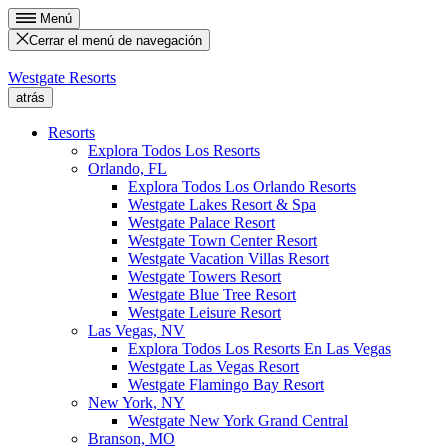
Menú
Cerrar el menú de navegación
Westgate Resorts
atrás
Resorts
Explora Todos Los Resorts
Orlando, FL
Explora Todos Los Orlando Resorts
Westgate Lakes Resort & Spa
Westgate Palace Resort
Westgate Town Center Resort
Westgate Vacation Villas Resort
Westgate Towers Resort
Westgate Blue Tree Resort
Westgate Leisure Resort
Las Vegas, NV
Explora Todos Los Resorts En Las Vegas
Westgate Las Vegas Resort
Westgate Flamingo Bay Resort
New York, NY
Westgate New York Grand Central
Branson, MO