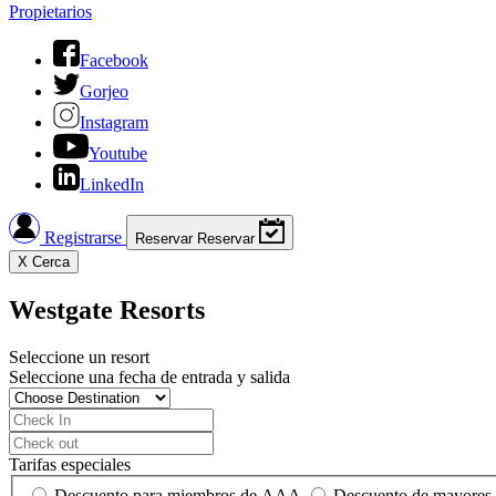
Propietarios
Facebook
Gorjeo
Instagram
Youtube
LinkedIn
Registrarse
Reservar
Reservar
X
Cerca
Westgate Resorts
Seleccione un resort
Seleccione una fecha de entrada y salida
Tarifas especiales
Descuento para miembros de AAA
Descuento de mayores