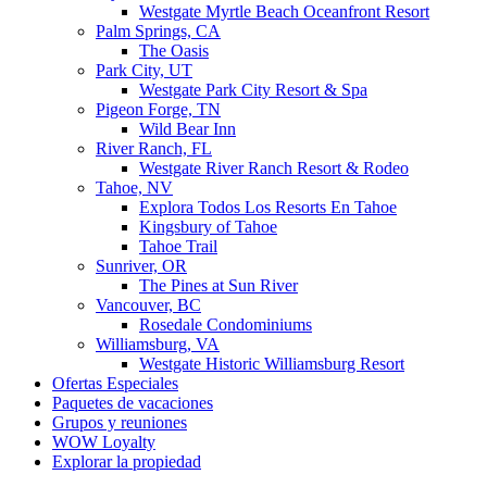
Westgate Myrtle Beach Oceanfront Resort
Palm Springs, CA
The Oasis
Park City, UT
Westgate Park City Resort & Spa
Pigeon Forge, TN
Wild Bear Inn
River Ranch, FL
Westgate River Ranch Resort & Rodeo
Tahoe, NV
Explora Todos Los Resorts En Tahoe
Kingsbury of Tahoe
Tahoe Trail
Sunriver, OR
The Pines at Sun River
Vancouver, BC
Rosedale Condominiums
Williamsburg, VA
Westgate Historic Williamsburg Resort
Ofertas Especiales
Paquetes de vacaciones
Grupos y reuniones
WOW Loyalty
Explorar la propiedad