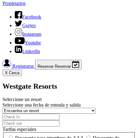
Propietarios
Facebook
Gorjeo
Instagram
Youtube
LinkedIn
Registrarse
Reservar
Reservar
X
Cerca
Westgate Resorts
Seleccione un resort
Seleccione una fecha de entrada y salida
Tarifas especiales
Descuento para miembros de AAA
Descuento de