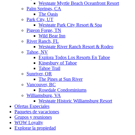
Westgate Myrtle Beach Oceanfront Resort
Palm Springs, CA
The Oasis
Park City, UT
Westgate Park City Resort & Spa
Pigeon Forge, TN
Wild Bear Inn
River Ranch, FL
Westgate River Ranch Resort & Rodeo
Tahoe, NV
Explora Todos Los Resorts En Tahoe
Kingsbury of Tahoe
Tahoe Trail
Sunriver, OR
The Pines at Sun River
Vancouver, BC
Rosedale Condominiums
Williamsburg, VA
Westgate Historic Williamsburg Resort
Ofertas Especiales
Paquetes de vacaciones
Grupos y reuniones
WOW Loyalty
Explorar la propiedad