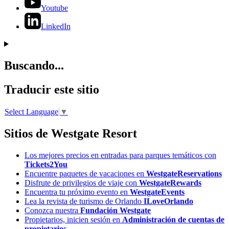
Youtube
LinkedIn
Buscando...
Traducir este sitio
Select Language
▼
Sitios de Westgate Resort
Los mejores precios en entradas para parques temáticos con
Tickets2You
Encuentre paquetes de vacaciones en
WestgateReservations
Disfrute de privilegios de viaje con
WestgateRewards
Encuentra tu próximo evento en
WestgateEvents
Lea la revista de turismo de Orlando
ILoveOrlando
Conozca nuestra
Fundación Westgate
Propietarios, inicien sesión en
Administración de cuentas de
propietarios