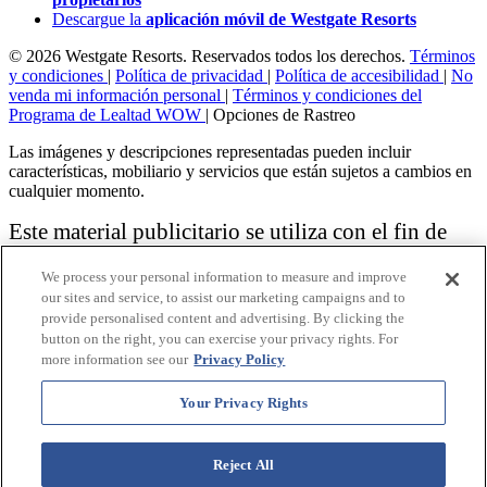
Descargue la
aplicación móvil de Westgate Resorts
© 2026 Westgate Resorts. Reservados todos los derechos.
Términos
y condiciones
|
Política de privacidad
|
Política de accesibilidad
|
No
venda mi información personal
|
Términos y condiciones del
Programa de Lealtad WOW
|
Opciones de Rastreo
Las imágenes y descripciones representadas pueden incluir
características, mobiliario y servicios que están sujetos a cambios en
cualquier momento.
Este material publicitario se utiliza con el fin de
solicitar la venta de un plan de propiedad
We process your personal information to measure and improve
vacacional.
our sites and service, to assist our marketing campaigns and to
provide personalised content and advertising. By clicking the
Aviso: las funciones de accesibilidad enumeradas aquí no pretenden
button on the right, you can exercise your privacy rights. For
ser una lista exhaustiva o completa de todas las funciones accesibles
more information see our
Privacy Policy
de la instalación,
habitaciones y / o comodidades para este Resort específico. Para
obtener información sobre nuestra política de accesibilidad, revise
Your Privacy Rights
nuestra
Política de accesibilidad
.
Reject All