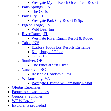
Westgate Myrtle Beach Oceanfront Resort
Palm Springs, CA
The Oasis
Park City, UT
Westgate Park City Resort & Spa
Pigeon Forge, TN
Wild Bear Inn
River Ranch, FL
Westgate River Ranch Resort & Rodeo
Tahoe, NV
Explora Todos Los Resorts En Tahoe
Kingsbury of Tahoe
Tahoe Trail
Sunriver, OR
The Pines at Sun River
Vancouver, BC
Rosedale Condominiums
Williamsburg, VA
Westgate Historic Williamsburg Resort
Ofertas Especiales
Paquetes de vacaciones
Grupos y reuniones
WOW Loyalty
Explorar la propiedad