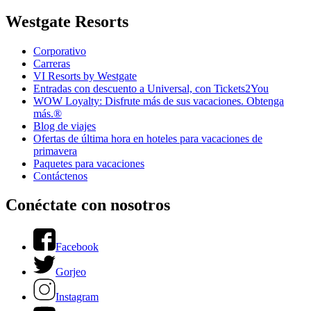
Westgate Resorts
Corporativo
Carreras
VI Resorts by Westgate
Entradas con descuento a Universal, con Tickets2You
WOW Loyalty: Disfrute más de sus vacaciones. Obtenga
más.®
Blog de viajes
Ofertas de última hora en hoteles para vacaciones de
primavera
Paquetes para vacaciones
Contáctenos
Conéctate con nosotros
Facebook
Gorjeo
Instagram