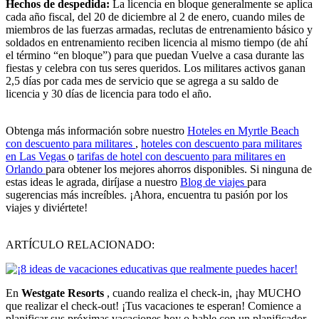
Hechos de despedida:
La licencia en bloque generalmente se aplica
cada año fiscal, del 20 de diciembre al 2 de enero, cuando miles de
miembros de las fuerzas armadas, reclutas de entrenamiento básico y
soldados en entrenamiento reciben licencia al mismo tiempo (de ahí
el término “en bloque”) para que puedan Vuelve a casa durante las
fiestas y celebra con tus seres queridos. Los militares activos ganan
2,5 días por cada mes de servicio que se agrega a su saldo de
licencia y 30 días de licencia para todo el año.
Obtenga más información sobre nuestro
Hoteles en Myrtle Beach
con descuento para militares
,
hoteles con descuento para militares
en Las Vegas
o
tarifas de hotel con descuento para militares en
Orlando
para obtener los mejores ahorros disponibles. Si ninguna de
estas ideas le agrada, diríjase a nuestro
Blog de viajes
para
sugerencias más increíbles. ¡Ahora, encuentra tu pasión por los
viajes y diviértete!
ARTÍCULO RELACIONADO:
En
Westgate Resorts
, cuando realiza el check-in, ¡hay MUCHO
que realizar el check-out! ¡Tus vacaciones te esperan! Comience a
planificar sus próximas vacaciones hoy o hable con un planificador