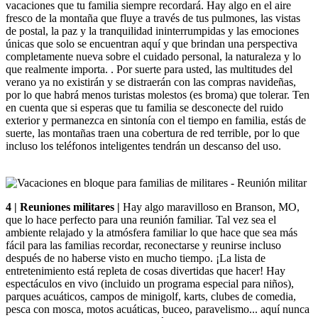
vacaciones que tu familia siempre recordará. Hay algo en el aire
fresco de la montaña que fluye a través de tus pulmones, las vistas
de postal, la paz y la tranquilidad ininterrumpidas y las emociones
únicas que solo se encuentran aquí y que brindan una perspectiva
completamente nueva sobre el cuidado personal, la naturaleza y lo
que realmente importa. . Por suerte para usted, las multitudes del
verano ya no existirán y se distraerán con las compras navideñas,
por lo que habrá menos turistas molestos (es broma) que tolerar. Ten
en cuenta que si esperas que tu familia se desconecte del ruido
exterior y permanezca en sintonía con el tiempo en familia, estás de
suerte, las montañas traen una cobertura de red terrible, por lo que
incluso los teléfonos inteligentes tendrán un descanso del uso.
4 | Reuniones militares |
Hay algo maravilloso en Branson, MO,
que lo hace perfecto para una reunión familiar. Tal vez sea el
ambiente relajado y la atmósfera familiar lo que hace que sea más
fácil para las familias recordar, reconectarse y reunirse incluso
después de no haberse visto en mucho tiempo. ¡La lista de
entretenimiento está repleta de cosas divertidas que hacer! Hay
espectáculos en vivo (incluido un programa especial para niños),
parques acuáticos, campos de minigolf, karts, clubes de comedia,
pesca con mosca, motos acuáticas, buceo, paravelismo... aquí nunca