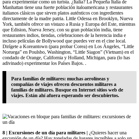
para experimentar como un turista. ¿Italia? La Pequeña Italia de
Manhattan tiene una fuerte población italoamericana y restaurantes
italianos clásicos que sirven platos auténticos con ingredientes
directamente de la madre patria. Little Odessa en Brooklyn, Nueva
York, también ofrece un vistazo a Rusia y Europa del Este, mientras
que Edision, Nueva Jersey, con su gran población india, tiene
restaurantes indios, tiendas, celebraciones de la herencia india e
incluso películas de Bollywood que puedes ver en el cine local.
Dirígete a Koreantown (para probar Corea) en Los Ángeles, “Little
Noruega” en Poulsbo, Washington, “Little Siagon” (Vietnam) en el
condado de Orange, California y Holland, Michigan, para (lo has
adivinado) experimentar los Países Bajos. .
Para familias de militares: muchas aerolíneas y
compañías de viajes ofrecen descuentos militares a
familias de militares. Busque en Internet sitios web de
viajes. Están ahí afuera esperando ser descubiertos.
8 | Excursiones de un día para militares |
¿Quieres hacer una
excursión de un día? Hay toneladas de lugares increíbles a solo un