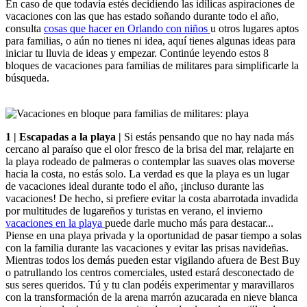
En caso de que todavía estés decidiendo las idílicas aspiraciones de
vacaciones con las que has estado soñando durante todo el año,
consulta
cosas que hacer en Orlando con niños
u otros lugares aptos
para familias, o aún no tienes ni idea, aquí tienes algunas ideas para
iniciar tu lluvia de ideas y empezar. Continúe leyendo estos 8
bloques de vacaciones para familias de militares para simplificarle la
búsqueda.
1 | Escapadas a la playa |
Si estás pensando que no hay nada más
cercano al paraíso que el olor fresco de la brisa del mar, relajarte en
la playa rodeado de palmeras o contemplar las suaves olas moverse
hacia la costa, no estás solo. La verdad es que la playa es un lugar
de vacaciones ideal durante todo el año, ¡incluso durante las
vacaciones! De hecho, si prefiere evitar la costa abarrotada invadida
por multitudes de lugareños y turistas en verano, el invierno
vacaciones en la playa
puede darle mucho más para destacar...
Piense en una playa privada y la oportunidad de pasar tiempo a solas
con la familia durante las vacaciones y evitar las prisas navideñas.
Mientras todos los demás pueden estar vigilando afuera de Best Buy
o patrullando los centros comerciales, usted estará desconectado de
sus seres queridos. Tú y tu clan podéis experimentar y maravillaros
con la transformación de la arena marrón azucarada en nieve blanca