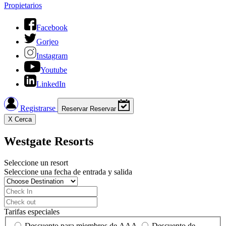
Propietarios
Facebook
Gorjeo
Instagram
Youtube
LinkedIn
Registrarse
Reservar
Reservar
X
Cerca
Westgate Resorts
Seleccione un resort
Seleccione una fecha de entrada y salida
Tarifas especiales
Descuento para miembros de AAA
Descuento de