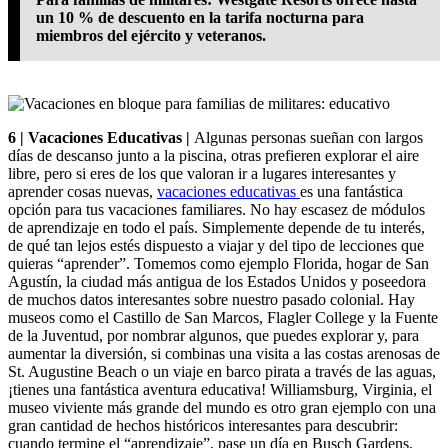
un 10 % de descuento en la tarifa nocturna para
miembros del ejército y veteranos.
6 | Vacaciones Educativas |
Algunas personas sueñan con largos
días de descanso junto a la piscina, otras prefieren explorar el aire
libre, pero si eres de los que valoran ir a lugares interesantes y
aprender cosas nuevas,
vacaciones educativas
es una fantástica
opción para tus vacaciones familiares. No hay escasez de módulos
de aprendizaje en todo el país. Simplemente depende de tu interés,
de qué tan lejos estés dispuesto a viajar y del tipo de lecciones que
quieras “aprender”. Tomemos como ejemplo Florida, hogar de San
Agustín, la ciudad más antigua de los Estados Unidos y poseedora
de muchos datos interesantes sobre nuestro pasado colonial. Hay
museos como el Castillo de San Marcos, Flagler College y la Fuente
de la Juventud, por nombrar algunos, que puedes explorar y, para
aumentar la diversión, si combinas una visita a las costas arenosas de
St. Augustine Beach o un viaje en barco pirata a través de las aguas,
¡tienes una fantástica aventura educativa! Williamsburg, Virginia, el
museo viviente más grande del mundo es otro gran ejemplo con una
gran cantidad de hechos históricos interesantes para descubrir:
cuando termine el “aprendizaje”, pase un día en Busch Gardens,