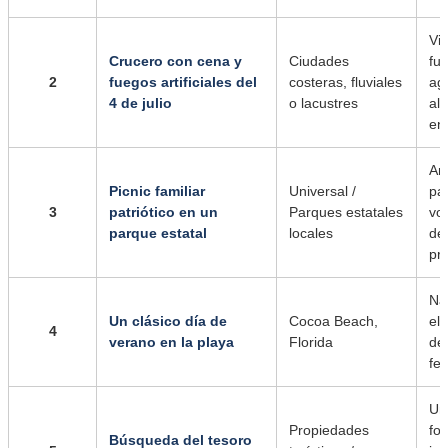
Vis
Crucero con cena y
Ciudades
fue
2
fuegos artificiales del
costeras, fluviales
ag
4 de julio
o lacustres
ale
en 
Am
Picnic familiar
Universal /
par
3
patriótico en un
Parques estatales
vol
parque estatal
locales
de
pr
Na
Un clásico día de
Cocoa Beach,
el 
4
verano en la playa
Florida
de
fes
Un
Propiedades
fo
Búsqueda del tesoro