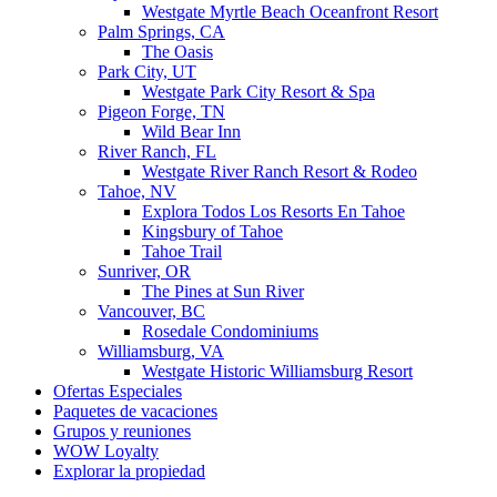
Westgate Myrtle Beach Oceanfront Resort
Palm Springs, CA
The Oasis
Park City, UT
Westgate Park City Resort & Spa
Pigeon Forge, TN
Wild Bear Inn
River Ranch, FL
Westgate River Ranch Resort & Rodeo
Tahoe, NV
Explora Todos Los Resorts En Tahoe
Kingsbury of Tahoe
Tahoe Trail
Sunriver, OR
The Pines at Sun River
Vancouver, BC
Rosedale Condominiums
Williamsburg, VA
Westgate Historic Williamsburg Resort
Ofertas Especiales
Paquetes de vacaciones
Grupos y reuniones
WOW Loyalty
Explorar la propiedad