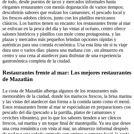
de todo, desde puestos de tacos y mercados informales hasta
elegantes restaurantes con menús degustación de varios tiempos;
descubrirás sabores que realzan los camarones, el pescado local y
los frescos adobos cítricos, junto con los platillos mexicanos
clásicos. Los barrios tienen su encanto: los restaurantes frente al mar
se enfocan en la pesca del día y las vistas al océano, centro ofrece
salones históricos y platillos con mole como protagonista, y las
plazas y mercados más pequeños brindan opciones rápidas y
auténticas para una comida económica. Usa esta lista sin si tu viaje
dura uno o varios días: planea una mañana con , un almuerzo en
centro y una cena al atardecer para disfrutar de una experiencia
gastronómica completa de la ciudad.
Restaurantes frente al mar: Los mejores restaurantes
de Mazatlán
La costa de Mazatlán alberga algunos de los restaurantes más
memorables de la ciudad, donde los mariscos frescos, la brisa marina
y las vistas del atardecer dan forma a la comida tanto como el menú.
Estos restaurantes frente al mar se especializan en preparaciones con
pescado del día (pescado a la parrilla, platos de camarones y
ceviches vibrantes), por lo que los sabores tienden a ser cítricos
frescos, sal marina y un toque final de mantequilla. Ya sea que desee
una cena romántica con vista al mar, un almuerzo informal después
de nadar o una velada animada con amigos y cerveza local, la costa