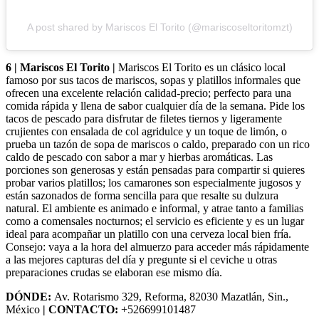
A post shared by Mariscos El Torito (@mariscoseltoritomzt)
6 | Mariscos El Torito |
Mariscos El Torito es un clásico local
famoso por sus tacos de mariscos, sopas y platillos informales que
ofrecen una excelente relación calidad-precio; perfecto para una
comida rápida y llena de sabor cualquier día de la semana. Pide los
tacos de pescado para disfrutar de filetes tiernos y ligeramente
crujientes con ensalada de col agridulce y un toque de limón, o
prueba un tazón de sopa de mariscos o caldo, preparado con un rico
caldo de pescado con sabor a mar y hierbas aromáticas. Las
porciones son generosas y están pensadas para compartir si quieres
probar varios platillos; los camarones son especialmente jugosos y
están sazonados de forma sencilla para que resalte su dulzura
natural. El ambiente es animado e informal, y atrae tanto a familias
como a comensales nocturnos; el servicio es eficiente y es un lugar
ideal para acompañar un platillo con una cerveza local bien fría.
Consejo: vaya a la hora del almuerzo para acceder más rápidamente
a las mejores capturas del día y pregunte si el ceviche u otras
preparaciones crudas se elaboran ese mismo día.
DÓNDE:
Av. Rotarismo 329, Reforma, 82030 Mazatlán, Sin.,
México
|
CONTACTO:
+526699101487