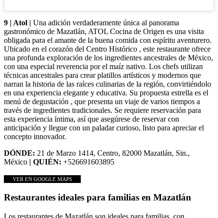
9 | Atol |
Una adición verdaderamente única al panorama
gastronómico de Mazatlán, ATOL Cocina de Origen es una visita
obligada para el amante de la buena comida con espíritu aventurero.
Ubicado en el corazón del Centro Histórico , este restaurante ofrece
una profunda exploración de los ingredientes ancestrales de México,
con una especial reverencia por el maíz nativo. Los chefs utilizan
técnicas ancestrales para crear platillos artísticos y modernos que
narran la historia de las raíces culinarias de la región, convirtiéndolo
en una experiencia elegante y educativa. Su propuesta estrella es el
menú de degustación , que presenta un viaje de varios tiempos a
través de ingredientes tradicionales. Se requiere reservación para
esta experiencia íntima, así que asegúrese de reservar con
anticipación y llegue con un paladar curioso, listo para apreciar el
concepto innovador.
DÓNDE:
21 de Marzo 1414, Centro, 82000 Mazatlán, Sin.,
México
| QUIÉN:
+526691603895
VER EN GOOGLE MAPS
Restaurantes ideales para familias en Mazatlán
Los restaurantes de Mazatlán son ideales para familias, con