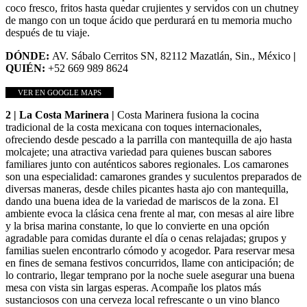
coco fresco, fritos hasta quedar crujientes y servidos con un chutney
de mango con un toque ácido que perdurará en tu memoria mucho
después de tu viaje.
DÓNDE:
AV. Sábalo Cerritos SN, 82112 Mazatlán, Sin., México
|
QUIÉN:
+52 669 989 8624
VER EN GOOGLE MAPS
2 | La Costa Marinera |
Costa Marinera fusiona la cocina
tradicional de la costa mexicana con toques internacionales,
ofreciendo desde pescado a la parrilla con mantequilla de ajo hasta
molcajete; una atractiva variedad para quienes buscan sabores
familiares junto con auténticos sabores regionales. Los camarones
son una especialidad: camarones grandes y suculentos preparados de
diversas maneras, desde chiles picantes hasta ajo con mantequilla,
dando una buena idea de la variedad de mariscos de la zona. El
ambiente evoca la clásica cena frente al mar, con mesas al aire libre
y la brisa marina constante, lo que lo convierte en una opción
agradable para comidas durante el día o cenas relajadas; grupos y
familias suelen encontrarlo cómodo y acogedor. Para reservar mesa
en fines de semana festivos concurridos, llame con anticipación; de
lo contrario, llegar temprano por la noche suele asegurar una buena
mesa con vista sin largas esperas. Acompañe los platos más
sustanciosos con una cerveza local refrescante o un vino blanco