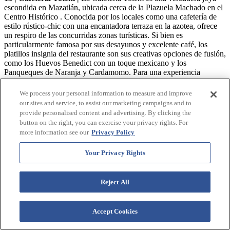
escondida en Mazatlán, ubicada cerca de la Plazuela Machado en el
Centro Histórico . Conocida por los locales como una cafetería de
estilo rústico-chic con una encantadora terraza en la azotea, ofrece
un respiro de las concurridas zonas turísticas. Si bien es
particularmente famosa por sus desayunos y excelente café, los
platillos insignia del restaurante son sus creativas opciones de fusión,
como los Huevos Benedict con un toque mexicano y los
Panqueques de Naranja y Cardamomo. Para una experiencia
inolvidable, se recomienda visitarla fuera de las horas pico para
disfrutar de las serenas vistas desde la azotea y aprovechar la
We process your personal information to measure and improve
amabilidad y atención del personal, que con gusto ofrecerá
our sites and service, to assist our marketing campaigns and to
recomendaciones de su variado menú.
provide personalised content and advertising. By clicking the
button on the right, you can exercise your privacy rights. For
DÓNDE:
C. Heriberto Frías 1504, Centro, 82000 Mazatlán, Sin.,
more information see our
Privacy Policy
México
| QUIÉN:
+526699334379
Your Privacy Rights
VER EN GOOGLE MAPS
Opciones de restaurantes económicas
Reject All
Descubre los sabores de Mazatlán sin gastar mucho en estos lugares
económicos, perfectos para viajeros que buscan comida auténtica y
buena relación calidad-precio. La oferta gastronómica de la ciudad
Accept Cookies
abarca desde bulliciosos puestos de tacos hasta acogedores cafés que
sirven desayunos y almuerzos, para que puedas comer bien tanto si