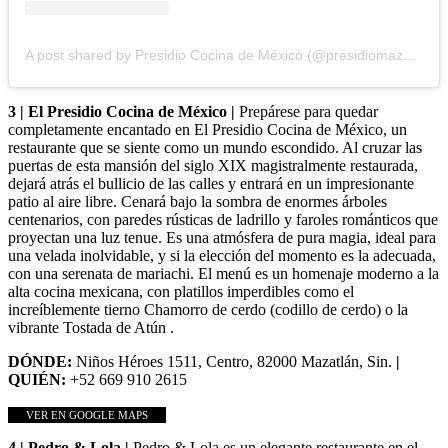
A post shared by Presidio Cocina de México (@presidiomazatlan)
3 | El Presidio Cocina de México |
Prepárese para quedar
completamente encantado en El Presidio Cocina de México, un
restaurante que se siente como un mundo escondido. Al cruzar las
puertas de esta mansión del siglo XIX magistralmente restaurada,
dejará atrás el bullicio de las calles y entrará en un impresionante
patio al aire libre. Cenará bajo la sombra de enormes árboles
centenarios, con paredes rústicas de ladrillo y faroles románticos que
proyectan una luz tenue. Es una atmósfera de pura magia, ideal para
una velada inolvidable, y si la elección del momento es la adecuada,
con una serenata de mariachi. El menú es un homenaje moderno a la
alta cocina mexicana, con platillos imperdibles como el
increíblemente tierno Chamorro de cerdo (codillo de cerdo) o la
vibrante Tostada de Atún .
DÓNDE:
Niños Héroes 1511, Centro, 82000 Mazatlán, Sin.
|
QUIÉN:
+52 669 910 2615
VER EN GOOGLE MAPS
4 | Pedro & Lola |
Pedro & Lola es un elegante restaurante en el