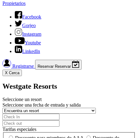
Propietarios
Facebook
Gorjeo
Instagram
Youtube
LinkedIn
Registrarse
Reservar
Reservar
X
Cerca
Westgate Resorts
Seleccione un resort
Seleccione una fecha de entrada y salida
Tarifas especiales
Descuento para miembros de AAA
Descuento de