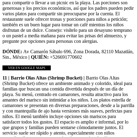
para compartir o llevar a un picnic en la playa. Las porciones son
generosas y los precios económicos, así que los padres pueden pedir
varios platos para compartir sin preocuparse por la cuenta. El
restaurante suele ofrecer tronas y porciones para niños a petición;
también es un buen lugar para tomar un café mientras los niños
disfrutan de un dulce. Consejo: visítelo para un desayuno temprano
o un pastel a media mañana para evitar las prisas del almuerzo, y
pregunte por opciones para personas con alergias.
DÓNDE:
Av Camarón Sábalo 696, Zona Dorada, 82110 Mazatlán,
Sin., México
| QUIÉN:
+526691770602
VER EN GOOGLE MAPS
11 | Barrio Olas Altas (Shrimp Bucket) |
Barrio Olas Altas
(Shrimp Bucket) ofrece un ambiente animado y colorido, ideal para
familias que buscan una comida divertida después de un día de
playa. Su menú, centrado en camarones, resulta atractivo para los
amantes del marisco sin intimidar a los niños. Los platos estrella de
camarones se presentan en diversas preparaciones, desde a la parrilla
y con mantequilla de ajo hasta versiones más suaves, perfectas para
niños. El menú también incluye opciones sin mariscos para
satisfacer todos los gustos. El espacio es amplio e informal, por lo
que grupos y familias pueden sentarse cómodamente juntos. El
servicio suele ser rápido y atento, especialmente con niños