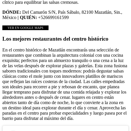
cítrico para equilibrar las salsas cremosas.
DÓNDE:
Del Camarón S/N, País Sábalo, 82100 Mazatlán, Sin.,
México
| QUIÉN:
+526699161599
VER EN GOOGLE MAPS
Los mejores restaurantes del centro histórico
En el centro histórico de Mazatlán encontrarás una selección de
restaurantes que combinan la arquitectura colonial con una cocina
exquisita; perfectos para un almuerzo tranquilo o una cena a la luz
de las velas después de explorar plazas y galerías. Esta zona fusiona
sabores tradicionales con toques modernos: podrás degustar salsas
clásicas como el mole junto con innovadores platillos de mariscos
que reflejan las raíces costeras de la ciudad. Las calles empedradas
son ideales para recorrer a pie y rebosan de encanto, que planea
llegar temprano para disfrutar de una comida relajada y explorar los
alrededores antes o después de cenar. lugares en centro están
abiertos tanto de día como de noche, lo que convierte a la zona en
un destino ideal para explorar durante el día y cenar. Aprovecha las
paradas en el centro para probar especialidades y luego pasea por el
barrio para disfrutar al máximo del día.