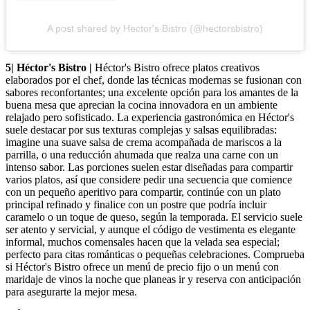
A post shared by Hector's Bistro (@hectorsbistro)
5| Héctor's Bistro |
Héctor's Bistro ofrece platos creativos
elaborados por el chef, donde las técnicas modernas se fusionan con
sabores reconfortantes; una excelente opción para los amantes de la
buena mesa que aprecian la cocina innovadora en un ambiente
relajado pero sofisticado. La experiencia gastronómica en Héctor's
suele destacar por sus texturas complejas y salsas equilibradas:
imagine una suave salsa de crema acompañada de mariscos a la
parrilla, o una reducción ahumada que realza una carne con un
intenso sabor. Las porciones suelen estar diseñadas para compartir
varios platos, así que considere pedir una secuencia que comience
con un pequeño aperitivo para compartir, continúe con un plato
principal refinado y finalice con un postre que podría incluir
caramelo o un toque de queso, según la temporada. El servicio suele
ser atento y servicial, y aunque el código de vestimenta es elegante
informal, muchos comensales hacen que la velada sea especial;
perfecto para citas románticas o pequeñas celebraciones. Comprueba
si Héctor's Bistro ofrece un menú de precio fijo o un menú con
maridaje de vinos la noche que planeas ir y reserva con anticipación
para asegurarte la mejor mesa.