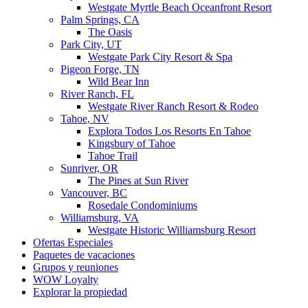
Westgate Myrtle Beach Oceanfront Resort
Palm Springs, CA
The Oasis
Park City, UT
Westgate Park City Resort & Spa
Pigeon Forge, TN
Wild Bear Inn
River Ranch, FL
Westgate River Ranch Resort & Rodeo
Tahoe, NV
Explora Todos Los Resorts En Tahoe
Kingsbury of Tahoe
Tahoe Trail
Sunriver, OR
The Pines at Sun River
Vancouver, BC
Rosedale Condominiums
Williamsburg, VA
Westgate Historic Williamsburg Resort
Ofertas Especiales
Paquetes de vacaciones
Grupos y reuniones
WOW Loyalty
Explorar la propiedad