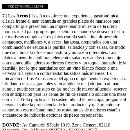
VER EN GOOGLE MAPS
7 | Los Arcos |
Los Arcos ofrece una experiencia gastronómica
clásica frente al mar, centrada en grandes platos de mariscos para
compartir que presentan una impresionante muestra de la oferta
marina, ideal para grupos que celebran o cuando se desea un festín
de mariscos completo. Los platos estrella suelen incluir pescado,
camarones, mejillones y, a veces, langosta, preparados con una
combinación de estilos a la parrilla, salteados y con salsas, de modo
que cada bocado ofrece una textura y un sazón diferentes. Los
platos a menudo equilibran elementos salados y ácidos (como ajo
con mantequilla, aderezos cítricos frescos y un toque ahumado de la
parrilla), por lo que maridarlos con un vino blanco fresco o una
cerveza fría ayuda a contrarrestar las salsas más intensas. La
ubicación de Los Arcos cerca del agua complementa la experiencia,
brindando vistas agradables y un ambiente relajado junto al mar,
aunque puede ser turístico en las noches de mayor afluencia; reserve
con anticipación para las cenas de fin de semana o solicite una mesa
con vista. Nota práctica: si la sostenibilidad le preocupa, pregunte al
personal sobre la procedencia de los productos y qué artículos se
capturaron esa mañana; muchos restaurantes de mariscos estarán
encantados de indicarle opciones de pesca responsable.
DÓNDE:
Av Camarón Sábalo 1019, Zona Costera, 82110