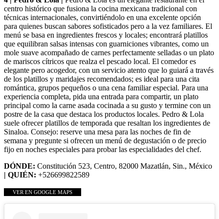
centro histórico que fusiona la cocina mexicana tradicional con
técnicas internacionales, convirtiéndolo en una excelente opción
para quienes buscan sabores sofisticados pero a la vez familiares. El
menú se basa en ingredientes frescos y locales; encontrará platillos
que equilibran salsas intensas con guarniciones vibrantes, como un
mole suave acompañado de carnes perfectamente selladas o un plato
de mariscos cítricos que realza el pescado local. El comedor es
elegante pero acogedor, con un servicio atento que lo guiará a través
de los platillos y maridajes recomendados; es ideal para una cita
romántica, grupos pequeños o una cena familiar especial. Para una
experiencia completa, pida una entrada para compartir, un plato
principal como la carne asada cocinada a su gusto y termine con un
postre de la casa que destaca los productos locales. Pedro & Lola
suele ofrecer platillos de temporada que resaltan los ingredientes de
Sinaloa. Consejo: reserve una mesa para las noches de fin de
semana y pregunte si ofrecen un menú de degustación o de precio
fijo en noches especiales para probar las especialidades del chef.
DÓNDE:
Constitución 523, Centro, 82000 Mazatlán, Sin., México
| QUIÉN:
+526699822589
VER EN GOOGLE MAPS