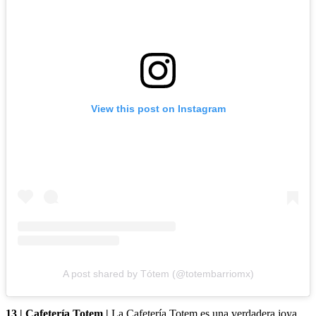
View this post on Instagram
A post shared by Tótem (@totembarriomx)
13 | Cafetería Totem |
La Cafetería Totem es una verdadera joya