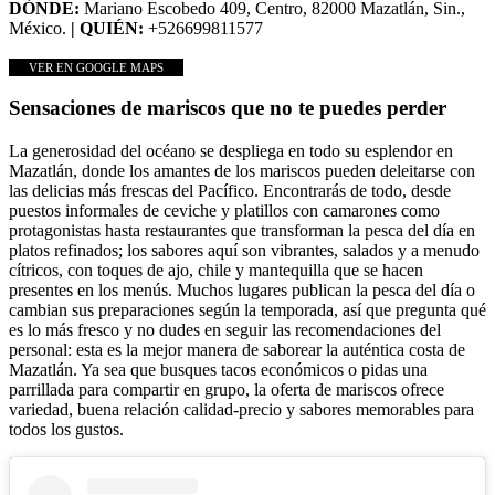
DÓNDE:
Mariano Escobedo 409, Centro, 82000 Mazatlán, Sin.,
México.
| QUIÉN:
+526699811577
VER EN GOOGLE MAPS
Sensaciones de mariscos que no te puedes perder
La generosidad del océano se despliega en todo su esplendor en
Mazatlán, donde los amantes de los mariscos pueden deleitarse con
las delicias más frescas del Pacífico. Encontrarás de todo, desde
puestos informales de ceviche y platillos con camarones como
protagonistas hasta restaurantes que transforman la pesca del día en
platos refinados; los sabores aquí son vibrantes, salados y a menudo
cítricos, con toques de ajo, chile y mantequilla que se hacen
presentes en los menús. Muchos lugares publican la pesca del día o
cambian sus preparaciones según la temporada, así que pregunta qué
es lo más fresco y no dudes en seguir las recomendaciones del
personal: esta es la mejor manera de saborear la auténtica costa de
Mazatlán. Ya sea que busques tacos económicos o pidas una
parrillada para compartir en grupo, la oferta de mariscos ofrece
variedad, buena relación calidad-precio y sabores memorables para
todos los gustos.