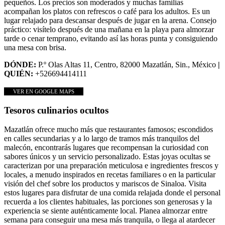
pequeños. Los precios son moderados y muchas familias
acompañan los platos con refrescos o café para los adultos. Es un
lugar relajado para descansar después de jugar en la arena. Consejo
práctico: visítelo después de una mañana en la playa para almorzar
tarde o cenar temprano, evitando así las horas punta y consiguiendo
una mesa con brisa.
DÓNDE:
P.º Olas Altas 11, Centro, 82000 Mazatlán, Sin., México
|
QUIÉN:
+526694414111
VER EN GOOGLE MAPS
Tesoros culinarios ocultos
Mazatlán ofrece mucho más que restaurantes famosos; escondidos
en calles secundarias y a lo largo de tramos más tranquilos del
malecón, encontrarás lugares que recompensan la curiosidad con
sabores únicos y un servicio personalizado. Estas joyas ocultas se
caracterizan por una preparación meticulosa e ingredientes frescos y
locales, a menudo inspirados en recetas familiares o en la particular
visión del chef sobre los productos y mariscos de Sinaloa. Visita
estos lugares para disfrutar de una comida relajada donde el personal
recuerda a los clientes habituales, las porciones son generosas y la
experiencia se siente auténticamente local. Planea almorzar entre
semana para conseguir una mesa más tranquila, o llega al atardecer