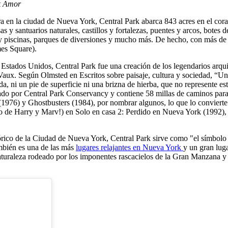
k Amor
ra en la ciudad de Nueva York, Central Park abarca 843 acres en el cor
 y santuarios naturales, castillos y fortalezas, puentes y arcos, botes d
o y piscinas, parques de diversiones y mucho más. De hecho, con más de 
mes Square).
 Estados Unidos, Central Park fue una creación de los legendarios arq
Vaux. Según Olmsted en Escritos sobre paisaje, cultura y sociedad, “Un 
, ni un pie de superficie ni una brizna de hierba, que no represente es
erado por Central Park Conservancy y contiene 58 millas de caminos par
976) y Ghostbusters (1984), por nombrar algunos, lo que lo convierte 
 de Harry y Marv!) en Solo en casa 2: Perdido en Nueva York (1992), o
 de la Ciudad de Nueva York, Central Park sirve como "el símbolo gr
mbién es una de las más
lugares relajantes en Nueva York
y un gran luga
e naturaleza rodeado por los imponentes rascacielos de la Gran Manzana 