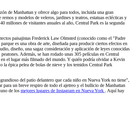
azón de Manhattan y ofrece algo para todos, incluida una gran
e remos y modelos de veleros, jardines y teatros, estatuas eclécticas y
40 millones de visitantes anuales al año, Central Park es la segunda
uitectos paisajistas Frederick Law Olmsted (conocido como el "Padre
parque es una obra de arte, diseñada para producir ciertos efectos en
tudio, diseño, una sagaz consideración y aplicación de leyes conocidas
a peatones. Además, se han rodado unas 305 películas en Central
en el lugar más filmado del mundo. Y quién podría olvidar a Kevin
 la épica pelea de bolas de nieve y los temidos Central Park
andioso del patio delantero que cada niño en Nueva York no tiene",
r para un breve respiro de todo el ajetreo y el bullicio de Manhattan
y uno de los
mejores lugares de Instagram en Nueva York
. Aquí hay