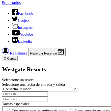
Propietarios
Facebook
Gorjeo
Instagram
Youtube
LinkedIn
Registrarse
Reservar
Reservar
X
Cerca
Westgate Resorts
Seleccione un resort
Seleccione una fecha de entrada y salida
Tarifas especiales
Descuento para miembros de AAA
Descuento de mayores