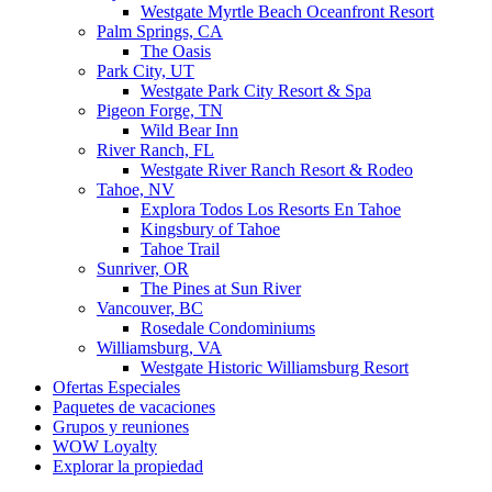
Westgate Myrtle Beach Oceanfront Resort
Palm Springs, CA
The Oasis
Park City, UT
Westgate Park City Resort & Spa
Pigeon Forge, TN
Wild Bear Inn
River Ranch, FL
Westgate River Ranch Resort & Rodeo
Tahoe, NV
Explora Todos Los Resorts En Tahoe
Kingsbury of Tahoe
Tahoe Trail
Sunriver, OR
The Pines at Sun River
Vancouver, BC
Rosedale Condominiums
Williamsburg, VA
Westgate Historic Williamsburg Resort
Ofertas Especiales
Paquetes de vacaciones
Grupos y reuniones
WOW Loyalty
Explorar la propiedad