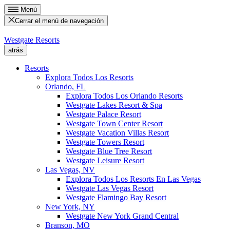
Menú
Cerrar el menú de navegación
Westgate Resorts
atrás
Resorts
Explora Todos Los Resorts
Orlando, FL
Explora Todos Los Orlando Resorts
Westgate Lakes Resort & Spa
Westgate Palace Resort
Westgate Town Center Resort
Westgate Vacation Villas Resort
Westgate Towers Resort
Westgate Blue Tree Resort
Westgate Leisure Resort
Las Vegas, NV
Explora Todos Los Resorts En Las Vegas
Westgate Las Vegas Resort
Westgate Flamingo Bay Resort
New York, NY
Westgate New York Grand Central
Branson, MO