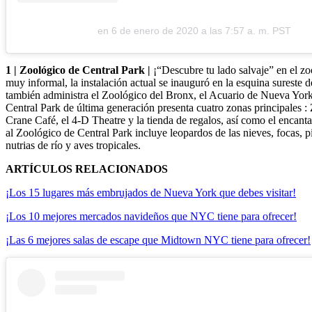
en
6 de enero de 2020 a las 7:57 a. m. PST
1 | Zoológico de Central Park |
¡“Descubre tu lado salvaje” en el z
muy informal, la instalación actual se inauguró en la esquina sureste
también administra el Zoológico del Bronx, el Acuario de Nueva York
Central Park de última generación presenta cuatro zonas principales :
Crane Café, el 4-D Theatre y la tienda de regalos, así como el encanta
al Zoológico de Central Park incluye leopardos de las nieves, focas, pi
nutrias de río y aves tropicales.
ARTÍCULOS RELACIONADOS
¡Los 15 lugares más embrujados de Nueva York que debes visitar!
¡Los 10 mejores mercados navideños que NYC tiene para ofrecer!
¡Las 6 mejores salas de escape que Midtown NYC tiene para ofrecer!