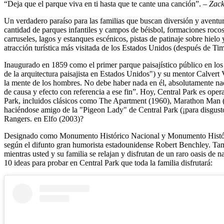
“Deja que el parque viva en ti hasta que te cante una canción”.
– Zac
Un verdadero paraíso para las familias que buscan diversión y aventu
cantidad de parques infantiles y campos de béisbol, formaciones rocosas
carruseles, lagos y estanques escénicos, pistas de patinaje sobre hiel
atracción turística más visitada de los Estados Unidos (después de Ti
Inaugurado en 1859 como el primer parque paisajístico público en los
de la arquitectura paisajista en Estados Unidos") y su mentor Calvert 
la mente de los hombres. No debe haber nada en él, absolutamente nada
de causa y efecto con referencia a ese fin”. Hoy, Central Park es op
Park, incluidos clásicos como The Apartment (1960), Marathon Man (1
haciéndose amigo de la "Pigeon Lady" de Central Park (¡para disgusto
Rangers. en Elfo (2003)?
Designado como Monumento Histórico Nacional y Monumento Histórico
según el difunto gran humorista estadounidense Robert Benchley. Ta
mientras usted y su familia se relajan y disfrutan de un raro oasis d
10 ideas para probar en Central Park que toda la familia disfrutará: