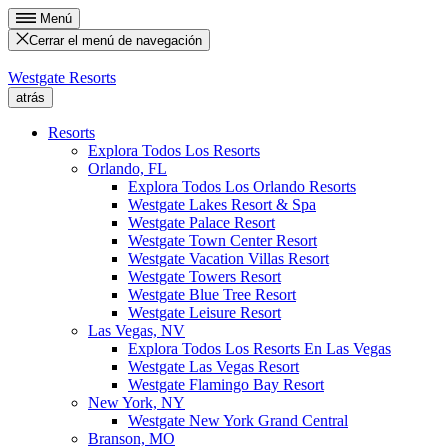
Menú
Cerrar el menú de navegación
Westgate Resorts
atrás
Resorts
Explora Todos Los Resorts
Orlando, FL
Explora Todos Los Orlando Resorts
Westgate Lakes Resort & Spa
Westgate Palace Resort
Westgate Town Center Resort
Westgate Vacation Villas Resort
Westgate Towers Resort
Westgate Blue Tree Resort
Westgate Leisure Resort
Las Vegas, NV
Explora Todos Los Resorts En Las Vegas
Westgate Las Vegas Resort
Westgate Flamingo Bay Resort
New York, NY
Westgate New York Grand Central
Branson, MO