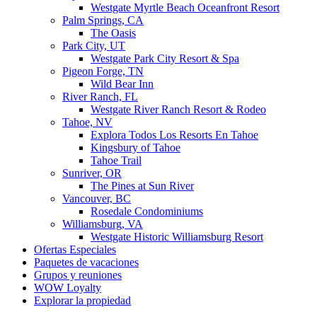
Westgate Myrtle Beach Oceanfront Resort
Palm Springs, CA
The Oasis
Park City, UT
Westgate Park City Resort & Spa
Pigeon Forge, TN
Wild Bear Inn
River Ranch, FL
Westgate River Ranch Resort & Rodeo
Tahoe, NV
Explora Todos Los Resorts En Tahoe
Kingsbury of Tahoe
Tahoe Trail
Sunriver, OR
The Pines at Sun River
Vancouver, BC
Rosedale Condominiums
Williamsburg, VA
Westgate Historic Williamsburg Resort
Ofertas Especiales
Paquetes de vacaciones
Grupos y reuniones
WOW Loyalty
Explorar la propiedad