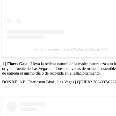
en
28 de enero de 2020 a las 9:19 p. m. PST
1 | Flores Gaia |
Lleva la belleza natural de la madre naturaleza a tu
original fuente de Las Vegas de flores cultivadas de manera sostenible
de entrega el mismo día o de recogida en el estacionamiento.
DONDE:
6 E. Charleston Blvd., Las Vegas
| QUIÉN:
702-997-022