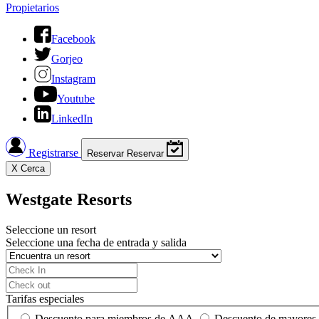
Propietarios
Facebook
Gorjeo
Instagram
Youtube
LinkedIn
Registrarse
Reservar
Reservar
X
Cerca
Westgate Resorts
Seleccione un resort
Seleccione una fecha de entrada y salida
Tarifas especiales
Descuento para miembros de AAA
Descuento de mayores