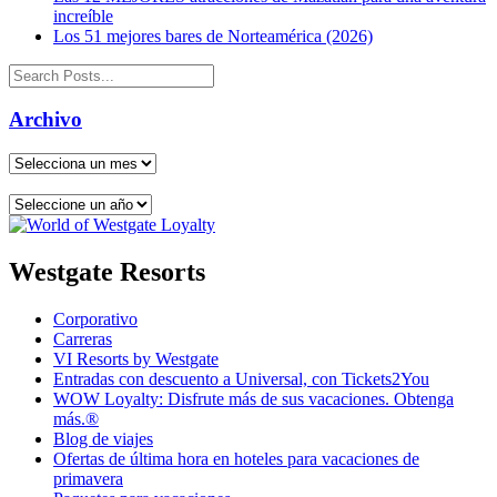
increíble
Los 51 mejores bares de Norteamérica (2026)
Archivo
Westgate Resorts
Corporativo
Carreras
VI Resorts by Westgate
Entradas con descuento a Universal, con Tickets2You
WOW Loyalty: Disfrute más de sus vacaciones. Obtenga
más.®
Blog de viajes
Ofertas de última hora en hoteles para vacaciones de
primavera