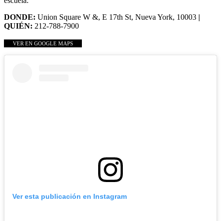
escuela.
DONDE:
Union Square W &, E 17th St, Nueva York, 10003
|
QUIÉN:
212-788-7900
VER EN GOOGLE MAPS
Ver esta publicación en Instagram