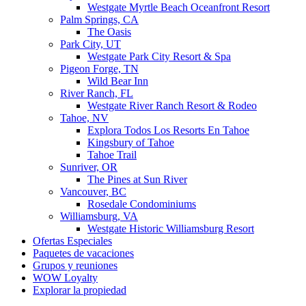
Westgate Myrtle Beach Oceanfront Resort
Palm Springs, CA
The Oasis
Park City, UT
Westgate Park City Resort & Spa
Pigeon Forge, TN
Wild Bear Inn
River Ranch, FL
Westgate River Ranch Resort & Rodeo
Tahoe, NV
Explora Todos Los Resorts En Tahoe
Kingsbury of Tahoe
Tahoe Trail
Sunriver, OR
The Pines at Sun River
Vancouver, BC
Rosedale Condominiums
Williamsburg, VA
Westgate Historic Williamsburg Resort
Ofertas Especiales
Paquetes de vacaciones
Grupos y reuniones
WOW Loyalty
Explorar la propiedad