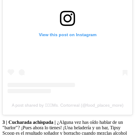
View this post on Instagram
A post shared by 💁🏻‍♀️Ms. Cortorreal (@food_places_more)
3 | Cucharada achispada |
¿Alguna vez has oído hablar de un
"barlor"? ¡Pues ahora lo tienes! ¡Una heladería y un bar, Tipsy
Scoop es el resultado soñador y borracho cuando mezclas alcohol