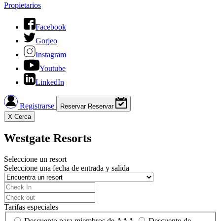
Propietarios
Facebook
Gorjeo
Instagram
Youtube
LinkedIn
Registrarse
Reservar
Reservar
X
Cerca
Westgate Resorts
Seleccione un resort
Seleccione una fecha de entrada y salida
Tarifas especiales
Descuento para miembros de AAA
Descuento de