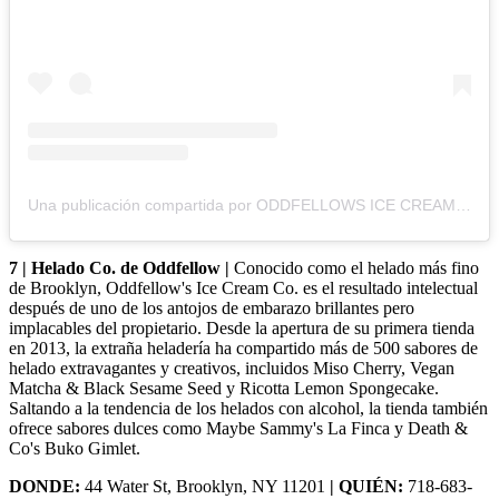
Una publicación compartida por ODDFELLOWS ICE CREAM CO. (@oddfellowsnyc)
7 | Helado Co. de Oddfellow |
Conocido como el helado más fino
de Brooklyn, Oddfellow's Ice Cream Co. es el resultado intelectual
después de uno de los antojos de embarazo brillantes pero
implacables del propietario. Desde la apertura de su primera tienda
en 2013, la extraña heladería ha compartido más de 500 sabores de
helado extravagantes y creativos, incluidos Miso Cherry, Vegan
Matcha & Black Sesame Seed y Ricotta Lemon Spongecake.
Saltando a la tendencia de los helados con alcohol, la tienda también
ofrece sabores dulces como Maybe Sammy's La Finca y Death &
Co's Buko Gimlet.
DONDE:
44 Water St, Brooklyn, NY 11201
| QUIÉN:
718-683-