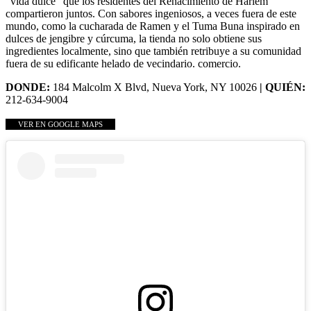
"vida dulce" que los residentes del Renacimiento de Harlem
compartieron juntos. Con sabores ingeniosos, a veces fuera de este
mundo, como la cucharada de Ramen y el Tuma Buna inspirado en
dulces de jengibre y cúrcuma, la tienda no solo obtiene sus
ingredientes localmente, sino que también retribuye a su comunidad
fuera de su edificante helado de vecindario. comercio.
DONDE:
184 Malcolm X Blvd, Nueva York, NY 10026
| QUIÉN:
212-634-9004
VER EN GOOGLE MAPS