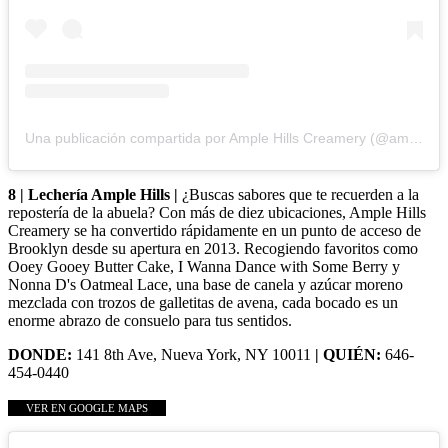
Una publicación compartida por Ample Hills Creamery (@amplehills)
8 | Lechería Ample Hills |
¿Buscas sabores que te recuerden a la
repostería de la abuela? Con más de diez ubicaciones, Ample Hills
Creamery se ha convertido rápidamente en un punto de acceso de
Brooklyn desde su apertura en 2013. Recogiendo favoritos como
Ooey Gooey Butter Cake, I Wanna Dance with Some Berry y
Nonna D's Oatmeal Lace, una base de canela y azúcar moreno
mezclada con trozos de galletitas de avena, cada bocado es un
enorme abrazo de consuelo para tus sentidos.
DONDE:
141 8th Ave, Nueva York, NY 10011
| QUIÉN:
646-
454-0440
VER EN GOOGLE MAPS