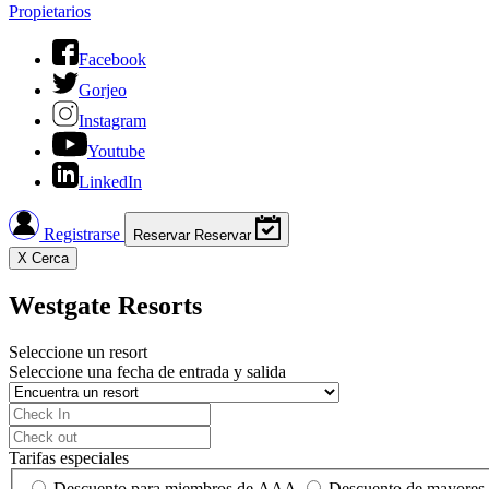
Propietarios
Facebook
Gorjeo
Instagram
Youtube
LinkedIn
Registrarse
Reservar
Reservar
X
Cerca
Westgate Resorts
Seleccione un resort
Seleccione una fecha de entrada y salida
Tarifas especiales
Descuento para miembros de AAA
Descuento de mayores