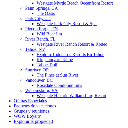
Westgate Myrtle Beach Oceanfront Resort
Palm Springs, CA
The Oasis
Park City, UT
Westgate Park City Resort & Spa
Pigeon Forge, TN
Wild Bear Inn
River Ranch, FL
Westgate River Ranch Resort & Rodeo
Tahoe, NV
Explora Todos Los Resorts En Tahoe
Kingsbury of Tahoe
Tahoe Trail
Sunriver, OR
The Pines at Sun River
Vancouver, BC
Rosedale Condominiums
Williamsburg, VA
Westgate Historic Williamsburg Resort
Ofertas Especiales
Paquetes de vacaciones
Grupos y reuniones
WOW Loyalty
Explorar la propiedad