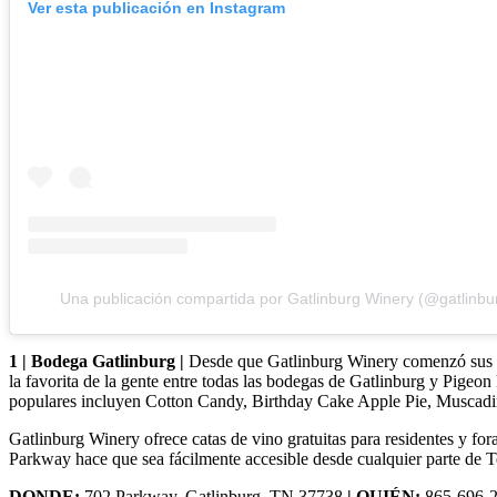
Ver esta publicación en Instagram
Una publicación compartida por Gatlinburg Winery (@gatlinbu
1 | Bodega Gatlinburg |
Desde que Gatlinburg Winery comenzó sus op
la favorita de la gente entre todas las bodegas de Gatlinburg y Pige
populares incluyen Cotton Candy, Birthday Cake Apple Pie, Muscadi
Gatlinburg Winery ofrece catas de vino gratuitas para residentes y fo
Parkway hace que sea fácilmente accesible desde cualquier parte de T
DONDE:
702 Parkway, Gatlinburg, TN 37738
| QUIÉN:
865-696-