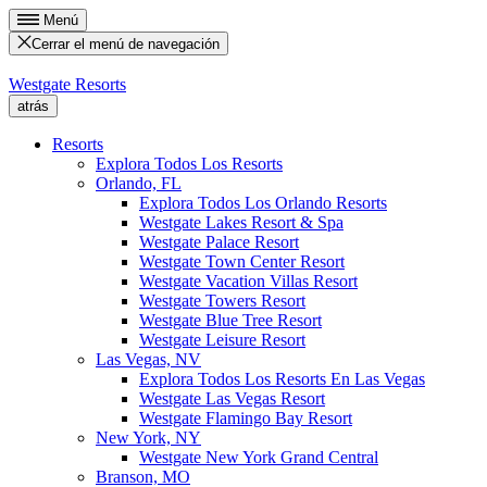
Menú
Cerrar el menú de navegación
Westgate Resorts
atrás
Resorts
Explora Todos Los Resorts
Orlando, FL
Explora Todos Los Orlando Resorts
Westgate Lakes Resort & Spa
Westgate Palace Resort
Westgate Town Center Resort
Westgate Vacation Villas Resort
Westgate Towers Resort
Westgate Blue Tree Resort
Westgate Leisure Resort
Las Vegas, NV
Explora Todos Los Resorts En Las Vegas
Westgate Las Vegas Resort
Westgate Flamingo Bay Resort
New York, NY
Westgate New York Grand Central
Branson, MO