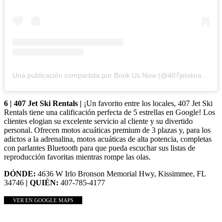
Una publicación compartida por Book Us Now (@407jetskirentals)
6 | 407 Jet Ski Rentals |
¡Un favorito entre los locales, 407 Jet Ski
Rentals tiene una calificación perfecta de 5 estrellas en Google! Los
clientes elogian su excelente servicio al cliente y su divertido
personal. Ofrecen motos acuáticas premium de 3 plazas y, para los
adictos a la adrenalina, motos acuáticas de alta potencia, completas
con parlantes Bluetooth para que pueda escuchar sus listas de
reproducción favoritas mientras rompe las olas.
DÓNDE:
4636 W Irlo Bronson Memorial Hwy, Kissimmee, FL
34746
| QUIÉN:
407-785-4177
VER EN GOOGLE MAPS