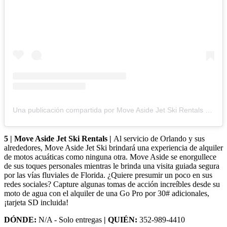
Una publicación compartida por Move Aside Jet Ski Rentals (@moveasidejetski)
5 | Move Aside Jet Ski Rentals |
Al servicio de Orlando y sus
alrededores, Move Aside Jet Ski brindará una experiencia de alquiler
de motos acuáticas como ninguna otra. Move Aside se enorgullece
de sus toques personales mientras le brinda una visita guiada segura
por las vías fluviales de Florida. ¿Quiere presumir un poco en sus
redes sociales? Capture algunas tomas de acción increíbles desde su
moto de agua con el alquiler de una Go Pro por 30# adicionales,
¡tarjeta SD incluida!
DÓNDE:
N/A - Solo entregas
| QUIÉN:
352-989-4410