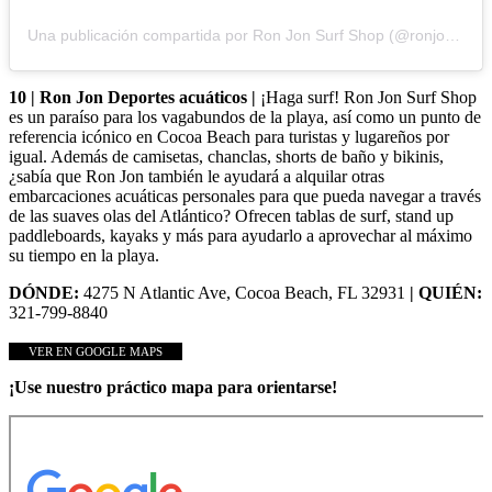
Una publicación compartida por Ron Jon Surf Shop (@ronjonofficial)
10 | Ron Jon Deportes acuáticos |
¡Haga surf! Ron Jon Surf Shop
es un paraíso para los vagabundos de la playa, así como un punto de
referencia icónico en Cocoa Beach para turistas y lugareños por
igual. Además de camisetas, chanclas, shorts de baño y bikinis,
¿sabía que Ron Jon también le ayudará a alquilar otras
embarcaciones acuáticas personales para que pueda navegar a través
de las suaves olas del Atlántico? Ofrecen tablas de surf, stand up
paddleboards, kayaks y más para ayudarlo a aprovechar al máximo
su tiempo en la playa.
DÓNDE:
4275 N Atlantic Ave, Cocoa Beach, FL 32931
| QUIÉN:
321-799-8840
VER EN GOOGLE MAPS
¡Use nuestro práctico mapa para orientarse!