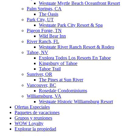
Westgate Myrtle Beach Oceanfront Resort
Palm Springs, CA
The Oasis
Park City, UT
Westgate Park City Resort & Spa
Pigeon Forge, TN
Wild Bear Inn
River Ranch, FL
Westgate River Ranch Resort & Rodeo
Tahoe, NV
Explora Todos Los Resorts En Tahoe
Kingsbury of Tahoe
Tahoe Trail
Sunriver, OR
The Pines at Sun River
Vancouver, BC
Rosedale Condominiums
Williamsburg, VA
Westgate Historic Williamsburg Resort
Ofertas Especiales
Paquetes de vacaciones
Grupos y reuniones
WOW Loyalty
Explorar la propiedad