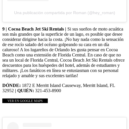
Una publicación compartida por Roman (@hey_roman)
9 | Cocoa Beach Jet Ski Rentals |
Si sus sueños de moto acuática
son más grandes que la superficie de un lago, es posible que desee
considerar dirigirse hacia la costa. ¡No hay nada como la sensación
de ese rocío salado del océano golpeando su cara en un día
caluroso! A los lugareños de Orlando les gusta pensar en Cocoa
Beach como una extensión de Florida Central. En caso de que no
sea un local de Florida Central, Cocoa Beach Jet Ski Rentals ofrece
descuentos para los huéspedes del hotel, además de estudiantes y
militares. ¡Los fanáticos en línea se entusiasman con su personal
relajado y amable y sus excelentes tarifas!
DÓNDE:
1872 E Merritt Island Causeway, Merritt Island, FL
32952
| QUIÉN:
321-453-8900
VER EN GOOGLE MAPS