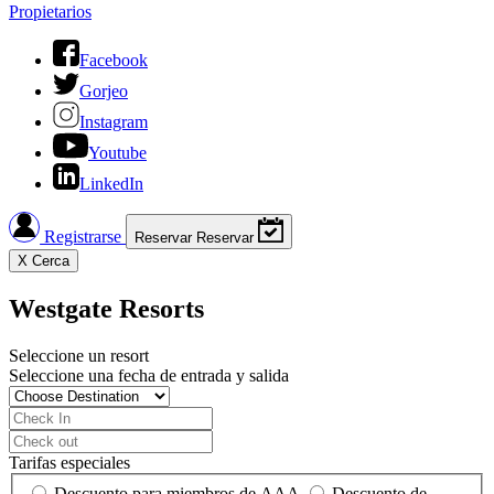
Propietarios
Facebook
Gorjeo
Instagram
Youtube
LinkedIn
Registrarse
Reservar
Reservar
X
Cerca
Westgate Resorts
Seleccione un resort
Seleccione una fecha de entrada y salida
Tarifas especiales
Descuento para miembros de AAA
Descuento de