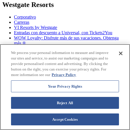
Westgate Resorts
Corporativo
Carreras
VI Resorts by Westgate
Entradas con descuento a Universal, con Tickets2You
WOW Loyalty: Disfrute más de sus vacaciones. Obtenga
más.®
Blog de viajes
We process your personal information to measure and improve
Ofertas de última hora en hoteles para vacaciones de
our sites and service, to assist our marketing campaigns and to
primavera
provide personalised content and advertising. By clicking the
Paquetes para vacaciones
Contáctenos
button on the right, you can exercise your privacy rights. For
more information see our
Privacy Policy
Conéctate con nosotros
Your Privacy Rights
Facebook
Reject All
Gorjeo
Accept Cookies
Instagram