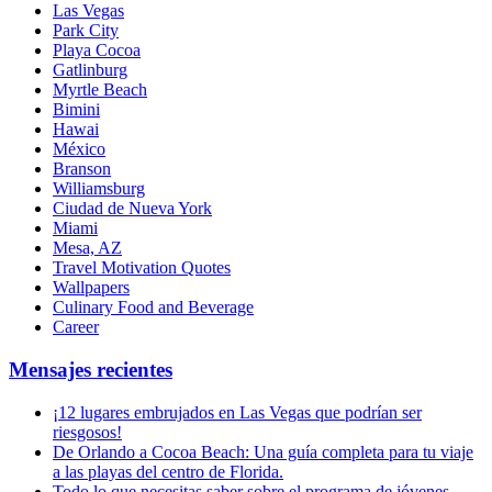
Las Vegas
Park City
Playa Cocoa
Gatlinburg
Myrtle Beach
Bimini
Hawai
México
Branson
Williamsburg
Ciudad de Nueva York
Miami
Mesa, AZ
Travel Motivation Quotes
Wallpapers
Culinary Food and Beverage
Career
Mensajes recientes
¡12 lugares embrujados en Las Vegas que podrían ser
riesgosos!
De Orlando a Cocoa Beach: Una guía completa para tu viaje
a las playas del centro de Florida.
Todo lo que necesitas saber sobre el programa de jóvenes