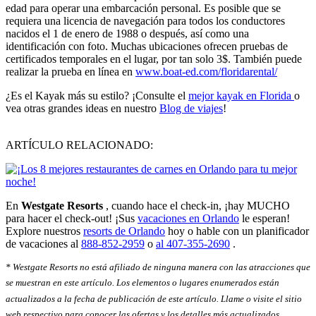
edad para operar una embarcación personal. Es posible que se
requiera una licencia de navegación para todos los conductores
nacidos el 1 de enero de 1988 o después, así como una
identificación con foto. Muchas ubicaciones ofrecen pruebas de
certificados temporales en el lugar, por tan solo 3$. También puede
realizar la prueba en línea en
www.boat-ed.com/floridarental/
¿Es el Kayak más su estilo? ¡Consulte el
mejor kayak en Florida
o
vea otras grandes ideas en nuestro
Blog de viajes
!
ARTÍCULO RELACIONADO:
En
Westgate Resorts
, cuando hace el check-in, ¡hay MUCHO
para hacer el check-out! ¡Sus
vacaciones en Orlando
le esperan!
Explore nuestros
resorts de Orlando
hoy o hable con un planificador
de vacaciones al
888-852-2959
o
al 407-355-2690
.
* Westgate Resorts no está afiliado de ninguna manera con las atracciones que
se muestran en este artículo. Los elementos o lugares enumerados están
actualizados a la fecha de publicación de este artículo. Llame o visite el sitio
web respectivo para conocer las ofertas y los detalles más actualizados.