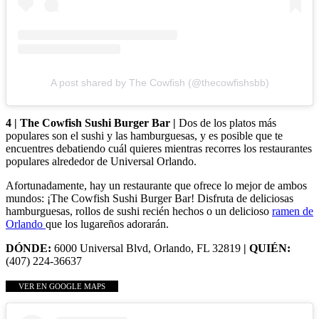
A post shared by The Cowfish (@thecowfishsbb)
4 | The Cowfish Sushi Burger Bar |
Dos de los platos más
populares son el sushi y las hamburguesas, y es posible que te
encuentres debatiendo cuál quieres mientras recorres los restaurantes
populares alrededor de Universal Orlando.
Afortunadamente, hay un restaurante que ofrece lo mejor de ambos
mundos: ¡The Cowfish Sushi Burger Bar! Disfruta de deliciosas
hamburguesas, rollos de sushi recién hechos o un delicioso
ramen de
Orlando
que los lugareños adorarán.
DÓNDE:
6000 Universal Blvd, Orlando, FL 32819
| QUIÉN:
(407) 224-36637
VER EN GOOGLE MAPS