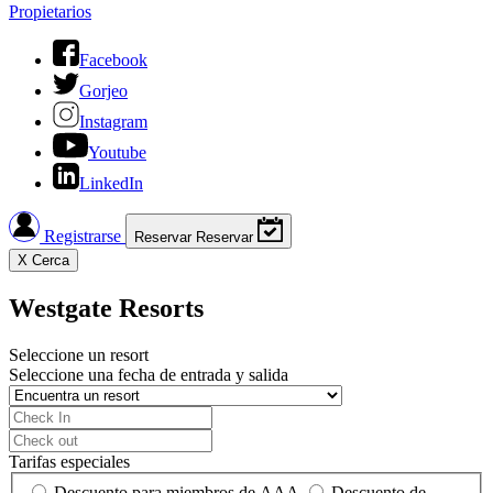
Propietarios
Facebook
Gorjeo
Instagram
Youtube
LinkedIn
Registrarse
Reservar
Reservar
X
Cerca
Westgate Resorts
Seleccione un resort
Seleccione una fecha de entrada y salida
Tarifas especiales
Descuento para miembros de AAA
Descuento de