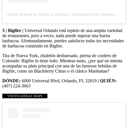
A post shared by Rumo a Orlando | Consultoria em Viagens (@rumoaorlando)
5 | Bigfire |
Universal Orlando está repleto de una amplia variedad
de restaurantes, pero a veces, nada puede superar una buena
barbacoa. Afortunadamente, puedes satisfacer todas tus necesidades
de barbacoa comiendo en Bigfire.
Tira de Nueva York, chuletón deshuesado, pierna de cordero de
Colorado: Bigfire lo tiene todo. Mientras tanto, ¿por qué no intenta
acompañar su plato principal con una de las famosas bebidas de
Bigfire, como un Blackberry Citrus o el clásico Manhattan?
DÓNDE:
6000 Universal Blvd, Orlando, FL 32819
| QUIÉN:
(407) 224-3663
VER EN GOOGLE MAPS