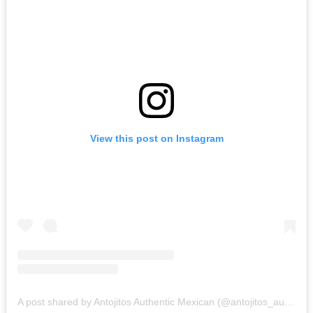
View this post on Instagram
A post shared by Antojitos Authentic Mexican (@antojitos_authentic_citywalk)