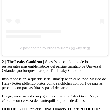
A post shared by Alison Williams (@whyisleg)
2 | The Leaky Cauldron |
Si estás buscando uno de los
restaurantes más emblemáticos del parque temático de Universal
Orlando, ¡no busques más que The Leaky Cauldron!
Inspirándose en la querida serie, sumérjase en el Mundo Mágico de
Harry Potter pidiendo platos como salchichas con puré de patatas,
pescado con patatas fritas y pastel de carne.
Luego, sacie su sed con jugo de calabaza o Fishy Green Ale, y
cúbralo con cerveza de mantequilla o pudín de dátiles.
DÓNDE:
6000 Universal Blvd, Orlando, FL 32819
| QUIÉN: