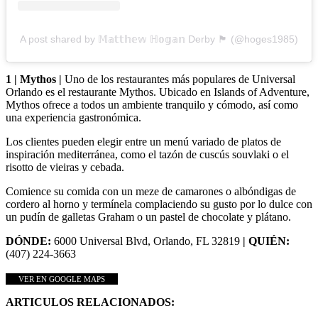
A post shared by 𝕄𝕒𝕥𝕥𝕙𝕖𝕨 ℍ𝕠𝕘𝕒𝕟 Derby 🏴󠁧󠁢󠁥󠁮󠁧󠁿 (@hoges1985)
1 | Mythos |
Uno de los restaurantes más populares de Universal
Orlando es el restaurante Mythos. Ubicado en Islands of Adventure,
Mythos ofrece a todos un ambiente tranquilo y cómodo, así como
una experiencia gastronómica.
Los clientes pueden elegir entre un menú variado de platos de
inspiración mediterránea, como el tazón de cuscús souvlaki o el
risotto de vieiras y cebada.
Comience su comida con un meze de camarones o albóndigas de
cordero al horno y termínela complaciendo su gusto por lo dulce con
un pudín de galletas Graham o un pastel de chocolate y plátano.
DÓNDE:
6000 Universal Blvd, Orlando, FL 32819
| QUIÉN:
(407) 224-3663
VER EN GOOGLE MAPS
ARTICULOS RELACIONADOS: