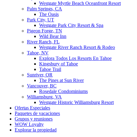
Westgate Myrtle Beach Oceanfront Resort
Palm Springs, CA
The Oasis
Park City, UT
Westgate Park City Resort & Spa
Pigeon Forge, TN
Wild Bear Inn
River Ranch, FL
Westgate River Ranch Resort & Rodeo
Tahoe, NV
Explora Todos Los Resorts En Tahoe
Kingsbury of Tahoe
Tahoe Trail
Sunriver, OR
The Pines at Sun River
Vancouver, BC
Rosedale Condominiums
Williamsburg, VA
Westgate Historic Williamsburg Resort
Ofertas Especiales
Paquetes de vacaciones
Grupos y reuniones
WOW Loyalty
Explorar la propiedad