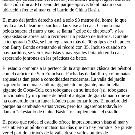
ubicación única. El diseño del parque aprovechó al máximo su
ubicación frente al mar en el barrio de China Basin.
El muro del jardín derecho está a solo 93 metros del home, lo que
invita a los bateadores zurdos a lanzarse a la cala. Cuando una
pelota supera el muro y cae, se llama "golpe de chapoteo", y los
kayakistas se apresuran a recuperar un pedazo de historia. Durante
la temporada 2024, se han registrado más de 90 golpes de chapoteo,
con Barry Bonds ostentando el récord con 35. Incluso cuando no
hay partidos, se ven kayakistas y navegantes flotando en la cala,
esperando jonrones en las prácticas de bateo.
El estadio combina a la perfección la arquitectura clásica del béisbol
con el carácter de San Francisco. Fachadas de ladrillo y columnatas
arqueadas dan paso a comodidades modernas. La valla del jardín
izquierdo luce una escultura gigante de un guante, una botella
gigante de Coca-Cola con toboganes en su interior (¡sí, toboganes
funcionales!) y un guante de béisbol antiguo de gran tamaño que se
ha convertido en un lugar icónico para tomar fotos. El nombre del
parque ha cambiado varias veces, pero los lugareños todavía lo
llaman "el estadio de China Basin" o simplemente "el estadio".
El paseo que rodea el estadio ofrece impresionantes vistas al mar y
está abierto al público incluso los días que no hay partidos. Se puede
ver el partido a través de la valla desde varios puntos de