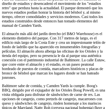
diseño de estadios y desencadenó el movimiento de los "estadios
retro" que perdura hasta la actualidad. El parque demostró que los
nuevos estadios podían honrar la historia del béisbol y, al mismo
tiempo, ofrecer comodidades y servicios modernos. Casi todos los
estadios construidos desde entonces han tomado elementos del
manual de Camden Yards.
El almacén más allá del jardín derecho (el B&O Warehouse) es el
elemento distintivo del parque. Con 317 metros de largo, es el
edificio más largo de la Costa Este y crea un impresionante telón de
fondo de ladrillo que ha aparecido en innumerables fotografías y
películas. El almacén ahora alberga las oficinas de los Orioles y la
tienda del equipo, pero su presencia le da al parque una auténtica
conexión con el patrimonio industrial de Baltimore. La calle Eutaw,
que corre entre el almacén y el estadio, es un paseo peatonal
bordeado de puestos de comida, marcadores históricos y placas de
bronce de béisbol que marcan los lugares donde se han bateado
jonrones.
Baltimore sabe de comida, y Camden Yards la cumple. Boog's
BBQ, dirigido por el exjugador de los Orioles Boog Powell, es una
visita obligada para disfrutar de sándwiches de carne de res. Las
opciones de cangrejo, como pretzels de cangrejo, macarrones con
queso y sándwiches de cangrejo, rinden homenaje a los mariscos
típicos de Maryland. Natty Boh (cerveza nacional bohemia) fluye a