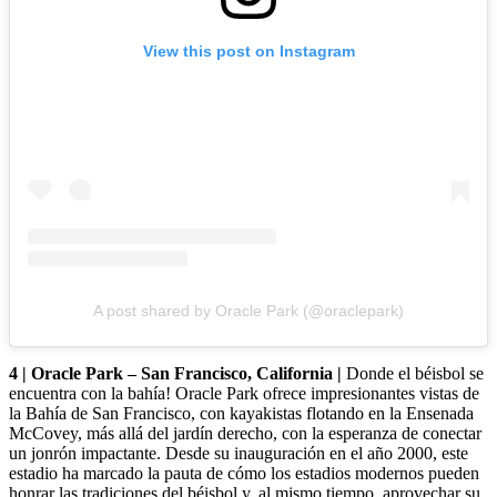
View this post on Instagram
A post shared by Oracle Park (@oraclepark)
4 | Oracle Park – San Francisco, California |
Donde el béisbol se
encuentra con la bahía! Oracle Park ofrece impresionantes vistas de
la Bahía de San Francisco, con kayakistas flotando en la Ensenada
McCovey, más allá del jardín derecho, con la esperanza de conectar
un jonrón impactante. Desde su inauguración en el año 2000, este
estadio ha marcado la pauta de cómo los estadios modernos pueden
honrar las tradiciones del béisbol y, al mismo tiempo, aprovechar su