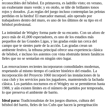
reconocibles del béisbol. En primavera, es ladrillo visto; en verano,
un exuberante muro verde; y en otoño, se tiñe de brillantes tonos
rojos y dorados. ¡Las reglas del juego incluso contemplan las pelotas
perdidas en la hiedra! El marcador manual, aún operado por
trabajadores dentro del muro, es uno de los últimos de su tipo en el
béisbol profesional.
La intimidad de Wrigley forma parte de su encanto. Con un aforo de
poco más de 41,000 espectadores, es uno de los estadios más
pequeños de las Grandes Ligas, y las gradas están tan cerca del
campo que te sientes parte de la acción. Las gradas crean un
ambiente festivo, la tribuna principal ofrece una experiencia clásica
de béisbol, e incluso los asientos con vista obstruida tienen fanáticos
fieles que no se sentarían en ningún otro lugar.
Las renovaciones recientes incorporaron comodidades modernas,
respetando al mismo tiempo el carácter histórico del estadio. La
incorporación del Proyecto 1060 incorporó las instalaciones de la
casa club y los servicios para los jugadores, manteniendo la fachada
clásica. Los partidos nocturnos en el Wrigley no se permitieron hasta
1988, y aún existen límites en el número de partidos por temporada,
lo que preserva el ambiente de barrio.
Ideal para:
Tradicionalistas de los juegos diurnos, cultura del
béisbol del barrio, fieles de los Cubs que hacen la peregrinación