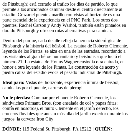
de Pittsburgh) está cerrado al tráfico los días de partido, lo que
permite a los aficionados caminar desde el centro directamente al
estadio. Cruzar el puente amarillo con vistas al horizonte es una
parte esencial de la experiencia en el PNC Park. Los otros dos
puentes, Rachel Carson y Andy Warhol, también están pintados en
dorado Pittsburgh y ofrecen rutas alternativas para caminar.
Dentro del parque, cada detalle refleja la herencia siderúrgica de
Pittsburgh y la historia del béisbol. La estatua de Roberto Clemente,
leyenda de los Piratas, se alza en una de las entradas, recordando a
los visitantes al gran héroe humanitario y beisbolista que lució el
número 21. La estatua de Honus Wagner custodia otra entrada, en
honor a otra leyenda de los Piratas. La construcción de acero y
piedra caliza del estadio evoca el pasado industrial de Pittsburgh.
Ideal para:
Vistas del horizonte, experiencia íntima de béisbol,
caminatas por el puente, carreras de pierogi
No te pierdas:
Caminar por el puente Roberto Clemente, los
sándwiches Primanti Bros. (con ensalada de col y papas fritas;
confía en nosotros), el muro Clemente en el jardín derecho, los
cruceros fluviales que anclan más allá del jardín exterior durante los
juegos, la cerveza Iron City
DÓNDE:
115 Federal St, Pittsburgh, PA 15212
| QUIÉN: