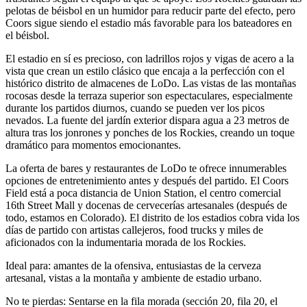
pelotas de béisbol en un humidor para reducir parte del efecto, pero
Coors sigue siendo el estadio más favorable para los bateadores en
el béisbol.
El estadio en sí es precioso, con ladrillos rojos y vigas de acero a la
vista que crean un estilo clásico que encaja a la perfección con el
histórico distrito de almacenes de LoDo. Las vistas de las montañas
rocosas desde la terraza superior son espectaculares, especialmente
durante los partidos diurnos, cuando se pueden ver los picos
nevados. La fuente del jardín exterior dispara agua a 23 metros de
altura tras los jonrones y ponches de los Rockies, creando un toque
dramático para momentos emocionantes.
La oferta de bares y restaurantes de LoDo te ofrece innumerables
opciones de entretenimiento antes y después del partido. El Coors
Field está a poca distancia de Union Station, el centro comercial
16th Street Mall y docenas de cervecerías artesanales (después de
todo, estamos en Colorado). El distrito de los estadios cobra vida los
días de partido con artistas callejeros, food trucks y miles de
aficionados con la indumentaria morada de los Rockies.
Ideal para: amantes de la ofensiva, entusiastas de la cerveza
artesanal, vistas a la montaña y ambiente de estadio urbano.
No te pierdas: Sentarse en la fila morada (sección 20, fila 20, el