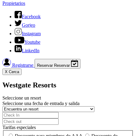
Propietarios
Facebook
Gorjeo
Instagram
Youtube
LinkedIn
Registrarse
Reservar
Reservar
X
Cerca
Westgate Resorts
Seleccione un resort
Seleccione una fecha de entrada y salida
Tarifas especiales
Descuento para miembros de AAA
Descuento de