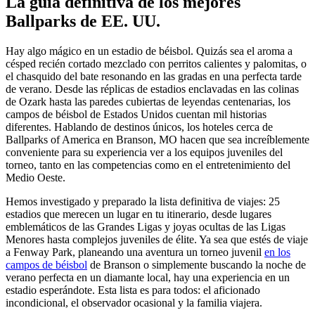
La guía definitiva de los mejores
Ballparks de EE. UU.
Hay algo mágico en un estadio de béisbol. Quizás sea el aroma a
césped recién cortado mezclado con perritos calientes y palomitas, o
el chasquido del bate resonando en las gradas en una perfecta tarde
de verano. Desde las réplicas de estadios enclavadas en las colinas
de Ozark hasta las paredes cubiertas de leyendas centenarias, los
campos de béisbol de Estados Unidos cuentan mil historias
diferentes. Hablando de destinos únicos, los hoteles cerca de
Ballparks of America en Branson, MO hacen que sea increíblemente
conveniente para su experiencia ver a los equipos juveniles del
torneo, tanto en las competencias como en el entretenimiento del
Medio Oeste.
Hemos investigado y preparado la lista definitiva de viajes: 25
estadios que merecen un lugar en tu itinerario, desde lugares
emblemáticos de las Grandes Ligas y joyas ocultas de las Ligas
Menores hasta complejos juveniles de élite. Ya sea que estés de viaje
a Fenway Park, planeando una aventura un torneo juvenil
en los
campos de béisbol
de Branson o simplemente buscando la noche de
verano perfecta en un diamante local, hay una experiencia en un
estadio esperándote. Esta lista es para todos: el aficionado
incondicional, el observador ocasional y la familia viajera.