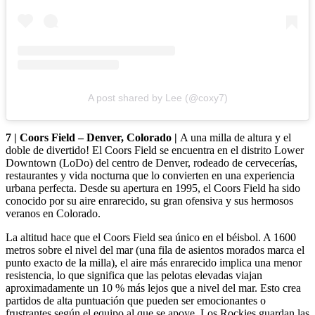
A post shared by Lee (@coxy7)
7 | Coors Field – Denver, Colorado |
A una milla de altura y el
doble de divertido! El Coors Field se encuentra en el distrito Lower
Downtown (LoDo) del centro de Denver, rodeado de cervecerías,
restaurantes y vida nocturna que lo convierten en una experiencia
urbana perfecta. Desde su apertura en 1995, el Coors Field ha sido
conocido por su aire enrarecido, su gran ofensiva y sus hermosos
veranos en Colorado.
La altitud hace que el Coors Field sea único en el béisbol. A 1600
metros sobre el nivel del mar (una fila de asientos morados marca el
punto exacto de la milla), el aire más enrarecido implica una menor
resistencia, lo que significa que las pelotas elevadas viajan
aproximadamente un 10 % más lejos que a nivel del mar. Esto crea
partidos de alta puntuación que pueden ser emocionantes o
frustrantes según el equipo al que se apoye. Los Rockies guardan las