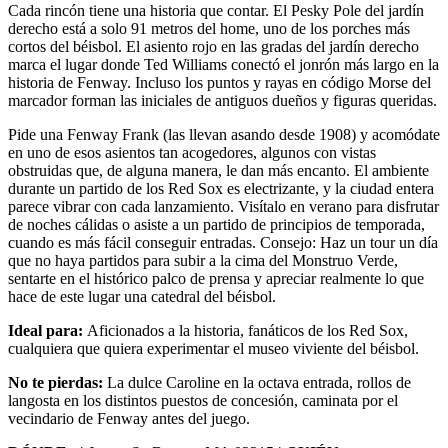
Cada rincón tiene una historia que contar. El Pesky Pole del jardín
derecho está a solo 91 metros del home, uno de los porches más
cortos del béisbol. El asiento rojo en las gradas del jardín derecho
marca el lugar donde Ted Williams conectó el jonrón más largo en la
historia de Fenway. Incluso los puntos y rayas en código Morse del
marcador forman las iniciales de antiguos dueños y figuras queridas.
Pide una Fenway Frank (las llevan asando desde 1908) y acomódate
en uno de esos asientos tan acogedores, algunos con vistas
obstruidas que, de alguna manera, le dan más encanto. El ambiente
durante un partido de los Red Sox es electrizante, y la ciudad entera
parece vibrar con cada lanzamiento. Visítalo en verano para disfrutar
de noches cálidas o asiste a un partido de principios de temporada,
cuando es más fácil conseguir entradas. Consejo: Haz un tour un día
que no haya partidos para subir a la cima del Monstruo Verde,
sentarte en el histórico palco de prensa y apreciar realmente lo que
hace de este lugar una catedral del béisbol.
Ideal para:
Aficionados a la historia, fanáticos de los Red Sox,
cualquiera que quiera experimentar el museo viviente del béisbol.
No te pierdas:
La dulce Caroline en la octava entrada, rollos de
langosta en los distintos puestos de concesión, caminata por el
vecindario de Fenway antes del juego.