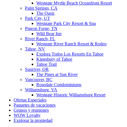
Westgate Myrtle Beach Oceanfront Resort
Palm Springs, CA
The Oasis
Park City, UT
Westgate Park City Resort & Spa
Pigeon Forge, TN
Wild Bear Inn
River Ranch, FL
Westgate River Ranch Resort & Rodeo
Tahoe, NV
Explora Todos Los Resorts En Tahoe
Kingsbury of Tahoe
Tahoe Trail
Sunriver, OR
The Pines at Sun River
Vancouver, BC
Rosedale Condominiums
Williamsburg, VA
Westgate Historic Williamsburg Resort
Ofertas Especiales
Paquetes de vacaciones
Grupos y reuniones
WOW Loyalty
Explorar la propiedad