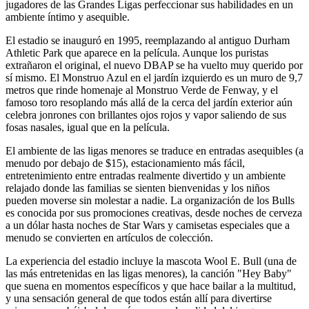
jugadores de las Grandes Ligas perfeccionar sus habilidades en un
ambiente íntimo y asequible.
El estadio se inauguró en 1995, reemplazando al antiguo Durham
Athletic Park que aparece en la película. Aunque los puristas
extrañaron el original, el nuevo DBAP se ha vuelto muy querido por
sí mismo. El Monstruo Azul en el jardín izquierdo es un muro de 9,7
metros que rinde homenaje al Monstruo Verde de Fenway, y el
famoso toro resoplando más allá de la cerca del jardín exterior aún
celebra jonrones con brillantes ojos rojos y vapor saliendo de sus
fosas nasales, igual que en la película.
El ambiente de las ligas menores se traduce en entradas asequibles (a
menudo por debajo de $15), estacionamiento más fácil,
entretenimiento entre entradas realmente divertido y un ambiente
relajado donde las familias se sienten bienvenidas y los niños
pueden moverse sin molestar a nadie. La organización de los Bulls
es conocida por sus promociones creativas, desde noches de cerveza
a un dólar hasta noches de Star Wars y camisetas especiales que a
menudo se convierten en artículos de colección.
La experiencia del estadio incluye la mascota Wool E. Bull (una de
las más entretenidas en las ligas menores), la canción "Hey Baby"
que suena en momentos específicos y que hace bailar a la multitud,
y una sensación general de que todos están allí para divertirse