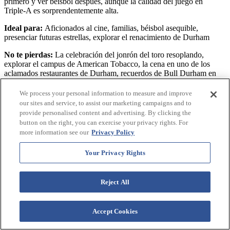
primero y ver béisbol después, aunque la calidad del juego en
Triple-A es sorprendentemente alta.
Ideal para:
Aficionados al cine, familias, béisbol asequible,
presenciar futuras estrellas, explorar el renacimiento de Durham
No te pierdas:
La celebración del jonrón del toro resoplando,
explorar el campus de American Tobacco, la cena en uno de los
aclamados restaurantes de Durham, recuerdos de Bull Durham en
todo el parque, los juegos del domingo por la tarde en el clima
perfecto de Carolina del Norte
We process your personal information to measure and improve
our sites and service, to assist our marketing campaigns and to
DÓNDE:
409 Blackwell St, Durham, NC 27701
| QUIÉN:
provide personalised content and advertising. By clicking the
+19196876500
button on the right, you can exercise your privacy rights. For
more information see our
Privacy Policy
VER EN GOOGLE MAPS
Your Privacy Rights
Reject All
Accept Cookies