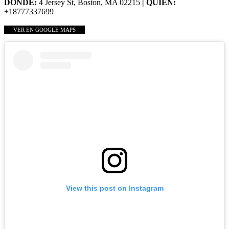
DÓNDE:
4 Jersey St, Boston, MA 02215
| QUIÉN:
+18777337699
VER EN GOOGLE MAPS
View this post on Instagram