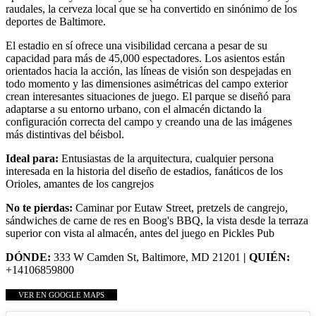
raudales, la cerveza local que se ha convertido en sinónimo de los
deportes de Baltimore.
El estadio en sí ofrece una visibilidad cercana a pesar de su
capacidad para más de 45,000 espectadores. Los asientos están
orientados hacia la acción, las líneas de visión son despejadas en
todo momento y las dimensiones asimétricas del campo exterior
crean interesantes situaciones de juego. El parque se diseñó para
adaptarse a su entorno urbano, con el almacén dictando la
configuración correcta del campo y creando una de las imágenes
más distintivas del béisbol.
Ideal para:
Entusiastas de la arquitectura, cualquier persona
interesada en la historia del diseño de estadios, fanáticos de los
Orioles, amantes de los cangrejos
No te pierdas:
Caminar por Eutaw Street, pretzels de cangrejo,
sándwiches de carne de res en Boog's BBQ, la vista desde la terraza
superior con vista al almacén, antes del juego en Pickles Pub
DÓNDE:
333 W Camden St, Baltimore, MD 21201
| QUIÉN:
+14106859800
VER EN GOOGLE MAPS