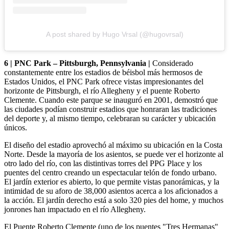
A post shared by Hugo Vrsal (@hugovrsal)
6 | PNC Park – Pittsburgh, Pennsylvania |
Considerado
constantemente entre los estadios de béisbol más hermosos de
Estados Unidos, el PNC Park ofrece vistas impresionantes del
horizonte de Pittsburgh, el río Allegheny y el puente Roberto
Clemente. Cuando este parque se inauguró en 2001, demostró que
las ciudades podían construir estadios que honraran las tradiciones
del deporte y, al mismo tiempo, celebraran su carácter y ubicación
únicos.
El diseño del estadio aprovechó al máximo su ubicación en la Costa
Norte. Desde la mayoría de los asientos, se puede ver el horizonte al
otro lado del río, con las distintivas torres del PPG Place y los
puentes del centro creando un espectacular telón de fondo urbano.
El jardín exterior es abierto, lo que permite vistas panorámicas, y la
intimidad de su aforo de 38,000 asientos acerca a los aficionados a
la acción. El jardín derecho está a solo 320 pies del home, y muchos
jonrones han impactado en el río Allegheny.
El Puente Roberto Clemente (uno de los puentes "Tres Hermanas"