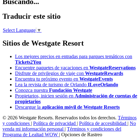
Buscando...
Traducir este sitio
Select Language
▼
Sitios de Westgate Resort
Los mejores precios en entradas para parques temáticos con
Tickets2You
Encuentre paquetes de vacaciones en
WestgateReservations
Disfrute de privilegios de viaje con
WestgateRewards
Encuentra tu próximo evento en
WestgateEvents
Lea la revista de turismo de Orlando
ILoveOrlando
Conozca nuestra
Fundación Westgate
Propietarios, inicien sesión en
Administración de cuentas de
propietarios
Descargue la
aplicación móvil de Westgate Resorts
© 2026 Westgate Resorts. Reservados todos los derechos.
Términos
y condiciones
|
Política de privacidad
|
Política de accesibilidad
|
No
venda mi información personal
|
Términos y condiciones del
Programa de Lealtad WOW
|
Opciones de Rastreo