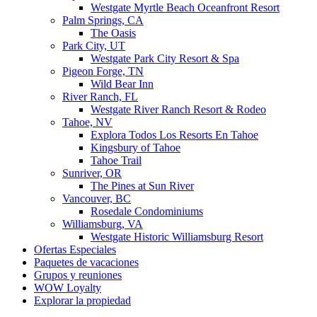
Westgate Myrtle Beach Oceanfront Resort
Palm Springs, CA
The Oasis
Park City, UT
Westgate Park City Resort & Spa
Pigeon Forge, TN
Wild Bear Inn
River Ranch, FL
Westgate River Ranch Resort & Rodeo
Tahoe, NV
Explora Todos Los Resorts En Tahoe
Kingsbury of Tahoe
Tahoe Trail
Sunriver, OR
The Pines at Sun River
Vancouver, BC
Rosedale Condominiums
Williamsburg, VA
Westgate Historic Williamsburg Resort
Ofertas Especiales
Paquetes de vacaciones
Grupos y reuniones
WOW Loyalty
Explorar la propiedad