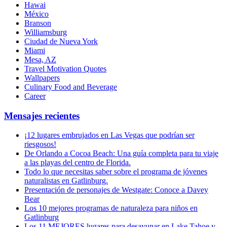
Hawai
México
Branson
Williamsburg
Ciudad de Nueva York
Miami
Mesa, AZ
Travel Motivation Quotes
Wallpapers
Culinary Food and Beverage
Career
Mensajes recientes
¡12 lugares embrujados en Las Vegas que podrían ser
riesgosos!
De Orlando a Cocoa Beach: Una guía completa para tu viaje
a las playas del centro de Florida.
Todo lo que necesitas saber sobre el programa de jóvenes
naturalistas en Gatlinburg.
Presentación de personajes de Westgate: Conoce a Davey
Bear
Los 10 mejores programas de naturaleza para niños en
Gatlinburg
Los 11 MEJORES lugares para desayunar en Lake Tahoe y