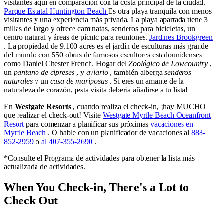
visitantes aquí en comparación con la costa principal de la ciudad.
Parque Estatal Huntington Beach
Es otra playa tranquila con menos
visitantes y una experiencia más privada. La playa apartada tiene 3
millas de largo y ofrece caminatas, senderos para bicicletas, un
centro natural y áreas de pícnic para reuniones.
Jardines Brookgreen
. La propiedad de 9.100 acres es el jardín de esculturas más grande
del mundo con 550 obras de famosos escultores estadounidenses
como Daniel Chester French. Hogar del
Zoológico de Lowcountry
,
un
pantano de cipreses
, y
aviario
, también alberga
senderos
naturales
y un
casa de mariposas
. Si eres un amante de la
naturaleza de corazón, ¡esta visita debería añadirse a tu lista!
En
Westgate Resorts
, cuando realiza el check-in, ¡hay MUCHO
que realizar el check-out! Visite
Westgate Myrtle Beach Oceanfront
Resort
para comenzar a planificar sus próximas
vacaciones en
Myrtle Beach
. O hable con un planificador de vacaciones al
888-
852-2959
o
al 407-355-2690
.
*Consulte el Programa de actividades para obtener la lista más
actualizada de actividades.
When You Check-in, There's a Lot to
Check Out