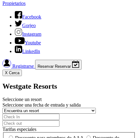
Propietarios
Facebook
Gorjeo
Instagram
Youtube
LinkedIn
Registrarse
Reservar
Reservar
X
Cerca
Westgate Resorts
Seleccione un resort
Seleccione una fecha de entrada y salida
Tarifas especiales
Descuento para miembros de AAA
Descuento de