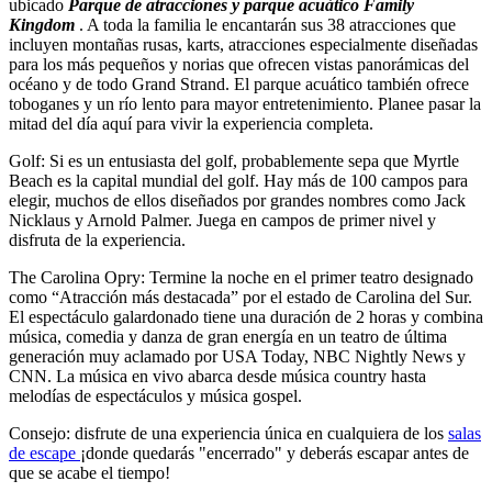
ubicado
Parque de atracciones y parque acuático Family
Kingdom
. A toda la familia le encantarán sus 38 atracciones que
incluyen montañas rusas, karts, atracciones especialmente diseñadas
para los más pequeños y norias que ofrecen vistas panorámicas del
océano y de todo Grand Strand. El parque acuático también ofrece
toboganes y un río lento para mayor entretenimiento. Planee pasar la
mitad del día aquí para vivir la experiencia completa.
Golf: Si es un entusiasta del golf, probablemente sepa que Myrtle
Beach es la capital mundial del golf. Hay más de 100 campos para
elegir, muchos de ellos diseñados por grandes nombres como Jack
Nicklaus y Arnold Palmer. Juega en campos de primer nivel y
disfruta de la experiencia.
The Carolina Opry: Termine la noche en el primer teatro designado
como “Atracción más destacada” por el estado de Carolina del Sur.
El espectáculo galardonado tiene una duración de 2 horas y combina
música, comedia y danza de gran energía en un teatro de última
generación muy aclamado por USA Today, NBC Nightly News y
CNN. La música en vivo abarca desde música country hasta
melodías de espectáculos y música gospel.
Consejo: disfrute de una experiencia única en cualquiera de los
salas
de escape
¡donde quedarás "encerrado" y deberás escapar antes de
que se acabe el tiempo!